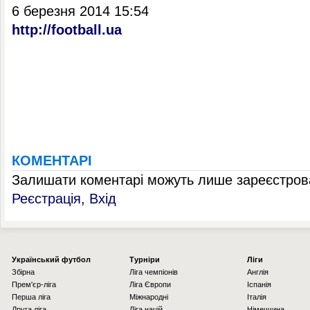
6 березня 2014 15:54
http://football.ua
КОМЕНТАРІ
Залишати коментарі можуть лише зареєстрова
Реєстрація
,
Вхід
Українcький футбол
Турніри
Ліги
Збірна
Ліга чемпіонів
Англія
Прем'єр-ліга
Ліга Європи
Іспанія
Перша ліга
Міжнародні
Італія
Друга ліга
Ліга націй
Німеччина