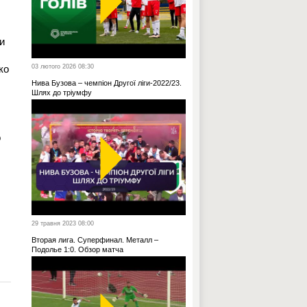
и
ко
03 лютого 2026 08:30
Нива Бузова – чемпіон Другої ліги-2022/23.
Шлях до тріумфу
о
29 травня 2023 08:00
Вторая лига. Суперфинал. Металл –
Подолье 1:0. Обзор матча