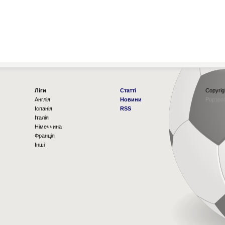
Ліги
Статті
Copyrig
Англія
Новини
Рорзро
Іспанія
RSS
Італія
Німеччина
Франція
Інші