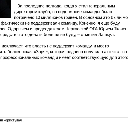
– За последние полгода, когда я стал генеральным
директором клуба, на содержание команды было
потрачено 10 миллионов гривен. В основном это были мо
 фактически не поддерживали команду. Конечно, я еще буду
касс Одарычем и председателем Черкасской ОГА Юрием Ткачен
средств я это делать больше не буду, – отметил Лашкул.
исключает, что власть не поддержит команду, и место
ять белозерская «Заря», которая недавно получила аттестат на
 профессиональных команд и имеет соответствующую для этог
і користувачі.