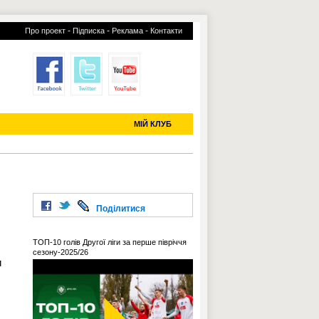
-
-
-
Про проект
Підписка
Реклама
Контакти
отий КЛУБ
УСІ ТРАНСФЕРИ
С-2019 (U-20)
ЧС-2022
МІЙ КЛУБ
Поділитися
ТОП-10 голів Другої ліги за перше півріччя
сезону-2025/26
и