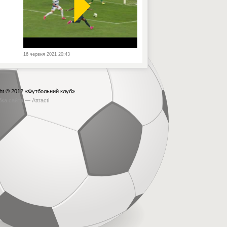
16 червня 2021 20:43
ht © 2012
«Футбольний клуб»
бка сайта —
Attracti