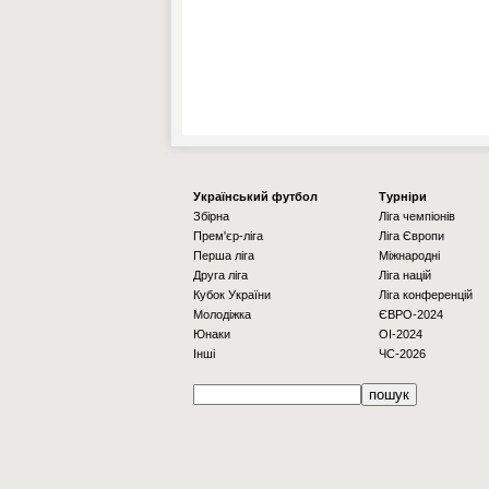
Українcький футбол
Турніри
Збірна
Ліга чемпіонів
Прем'єр-ліга
Ліга Європи
Перша ліга
Міжнародні
Друга ліга
Ліга націй
Кубок України
Ліга конференцій
Молодіжка
ЄВРО-2024
Юнаки
OI-2024
Інші
ЧС-2026