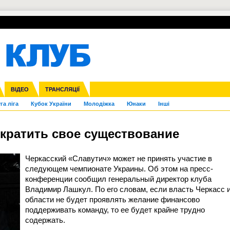
УПЛ-ПЕРЕХОДИ
СКРИЖАЛІ
ЄВРОКУБКИ
Зол
нфедерацій
Франція
ВІДЕО
Ліга націй
Інші
ЧЄ-2015 (U-21)
ТРАНСЛЯЦІЇ
Ліга конференцій
Копа Америка
ЄВРО-2024
ЧС-2018
OI-2024
ЄВРО-2020
ЧС-2026
Ч
га ліга
Кубок України
Молодіжка
Юнаки
Інші
кратить свое существование
Черкасский «Славутич» может не принять участие в
следующем чемпионате Украины. Об этом на пресс-
конференции сообщил генеральный директор клуба
Владимир Лашкул. По его словам, если власть Черкасс 
области не будет проявлять желание финансово
поддерживать команду, то ее будет крайне трудно
содержать.