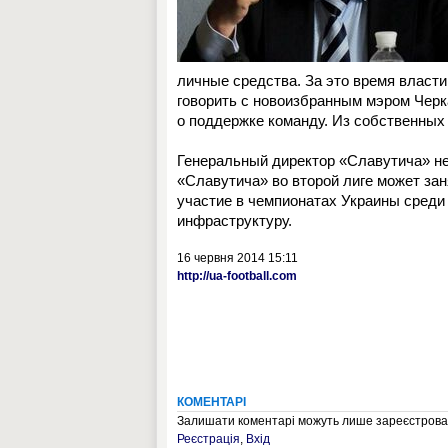
личные средства. За это время власти
говорить с новоизбранным мэром Чер
о поддержке команду. Из собственных 
Генеральный директор «Славутича» не 
«Славутича» во второй лиге может зан
участие в чемпионатах Украины среди
инфраструктуру.
16 червня 2014 15:11
http://ua-football.com
КОМЕНТАРІ
Залишати коментарі можуть лише зареєстрован
Реєстрація
,
Вхід