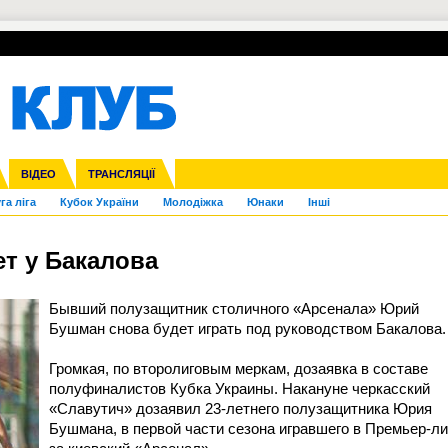
УПЛ-ПЕРЕХОДИ
СКРИЖАЛІ
ЄВРОКУБКИ
Зол
нфедерацій
Франція
ВІДЕО
Ліга націй
Інші
ЧЄ-2015 (U-21)
ТРАНСЛЯЦІЇ
Ліга конференцій
Копа Америка
ЄВРО-2024
ЧС-2018
OI-2024
ЄВРО-2020
ЧС-2026
Ч
га ліга
Кубок України
Молодіжка
Юнаки
Інші
т у Бакалова
Бывший полузащитник столичного «Арсенала» Юрий
Бушман снова будет играть под руководством Бакалова.
Громкая, по второлиговым меркам, дозаявка в составе
полуфиналистов Кубка Украины. Накануне черкасский
«Славутич» дозаявил 23-летнего полузащитника Юрия
Бушмана, в первой части сезона игравшего в Премьер-ли