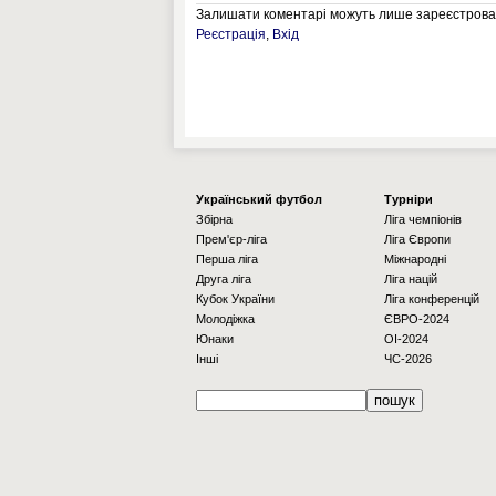
Залишати коментарі можуть лише зареєстрован
Реєстрація
,
Вхід
Українcький футбол
Турніри
Збірна
Ліга чемпіонів
Прем'єр-ліга
Ліга Європи
Перша ліга
Міжнародні
Друга ліга
Ліга націй
Кубок України
Ліга конференцій
Молодіжка
ЄВРО-2024
Юнаки
OI-2024
Інші
ЧС-2026