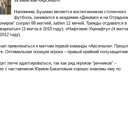
за киевский «Арсенал».
Напомним, Бушман является воспитанником столичного
футбола, занимался в академии «Динамо» и на Отрадно
нониров" сыграл 88 матчей, забил 12 мячей. Трижды отдавался в
карпатье» (3 матча в 2010 году), «Нафтовик-Укрнафту» (4 матча
2012 году).
чал привлекаться к матчам первой команды «Арсенала». Прош
ге. Оптимальная позиция игрока – правый крайний полузащитник
ет легче адаптироваться, так как ряд игроков "речников" –
аве с наставником Юрием Бакаловым хорошо знакомы ему по