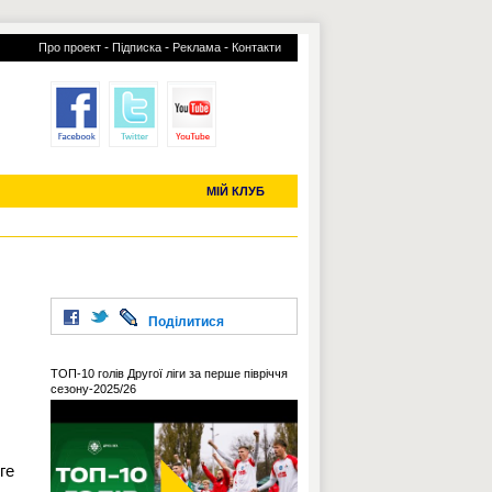
-
-
-
Про проект
Підписка
Реклама
Контакти
отий КЛУБ
УСІ ТРАНСФЕРИ
С-2019 (U-20)
ЧС-2022
МІЙ КЛУБ
Поділитися
ТОП-10 голів Другої ліги за перше півріччя
сезону-2025/26
ге