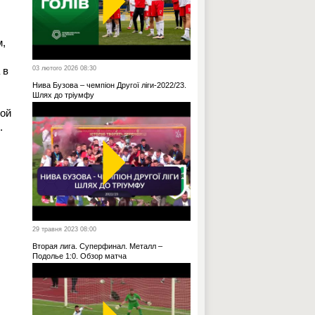
м,
 в
03 лютого 2026 08:30
Нива Бузова – чемпіон Другої ліги-2022/23.
Шлях до тріумфу
лой
.
29 травня 2023 08:00
Вторая лига. Суперфинал. Металл –
Подолье 1:0. Обзор матча