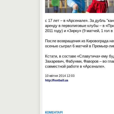
с 17 лет – в «Арсенале». За дубль "ка
аренду в перволиговые клубы – в «При
2011 году) и «Зирку» (9 матчей, 1 гол в 
После возвращения из Кировограда на
осенью сыграл 6 матчей в Премьер-ли
Кстати, в составе «Славутича» ему буд
Захаревич, Фабунми, Фаворов – во гл
совместной работе в «Арсенале».
10 квітня 2014 12:03
http://football.ua
КОМЕНТАРІ