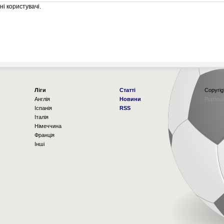
і користувачі.
Ліги
Статті
Copyrig
Англія
Новини
Рорзро
Іспанія
RSS
Італія
Німеччина
Франція
Інші