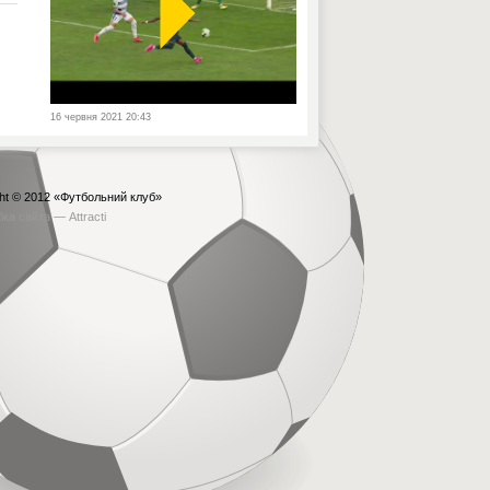
16 червня 2021 20:43
ht © 2012
«Футбольний клуб»
бка сайта —
Attracti