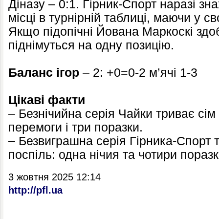
Діназу – 0:1. Гірник-Спорт наразі зн
місці в турнірній таблиці, маючи у св
Якщо підопічні Йована Маркоскі здо
піднімуться на одну позицію.
Баланс ігор
– 2: +0=0-2 м’ячі 1-3
Цікаві факти
– Безнічийна серія Чайки триває сім 
перемоги і три поразки.
– Безвиграшна серія Гірника-Спорт т
поспіль: одна нічия та чотири поразк
3 жовтня 2025 12:14
http://pfl.ua