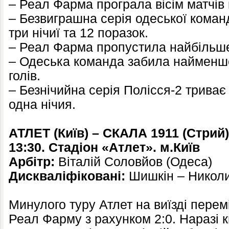
– Реал Фарма програла вісім матчів 
– Безвиграшна серія одеської коман
три нічиї та 12 поразок.
– Реал Фарма пропустила найбільше м
– Одеська команда забила найменше 
голів.
– Безнічийна серія Полісся-2 триває 
одна нічия.
АТЛЕТ (Київ) – СКАЛА 1911 (Стрий)
13:30. Стадіон «Атлет». м.Київ
Арбітр:
Віталій Соловйов (Одеса)
Дискваліфіковані:
Шишкін – Никол
Минулого туру Атлет на виїзді перем
Реал Фарму з рахунком 2:0. Наразі 