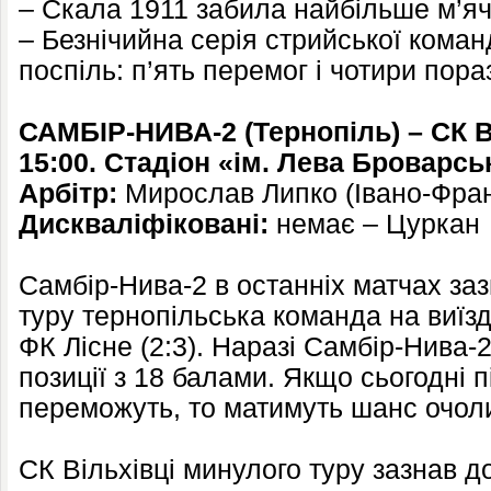
– Скала 1911 забила найбільше м’ячів
– Безнічийна серія стрийської коман
поспіль: п’ять перемог і чотири пора
САМБІР-НИВА-2 (Тернопіль) – СК 
15:00. Стадіон «ім. Лева Броварсь
Арбітр:
Мирослав Липко (Івано-Фран
Дискваліфіковані:
немає – Цуркан
Самбір-Нива-2 в останніх матчах за
туру тернопільська команда на виїзд
ФК Лісне (2:3). Наразі Самбір-Нива-
позиції з 18 балами. Якщо сьогодні 
переможуть, то матимуть шанс очоли
СК Вільхівці минулого туру зазнав д