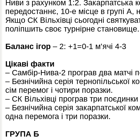
Ниви з рахунком 1:2. Закарпатська 
передостаннє, 10-е місце в групі А, 
Якщо СК Вільхівці сьогодні святкуват
поліпшить своє турнірне становище.
Баланс ігор
– 2: +1=0-1 м’ячі 4-3
Цікаві факти
– Самбір-Нива-2 програв два матчі п
– Безнічийна серія тернопільської к
сім перемог і чотири поразки.
– СК Вільхівці програв три поєдинки
– Безнічийна серія закарпатської ко
одна перемога і три поразки.
ГРУПА Б