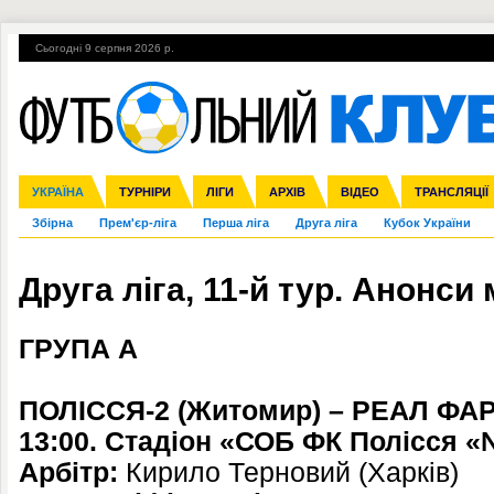
Сьогодні 9 серпня 2026 р.
Гарячі теми
УПЛ, 2-й тур
ВІЙНА
УПЛ-ПЕРЕХОДИ
УКРАЇНА
Ліга чемпіонів
Англія
ЧС-2014
Іспанія
ЄВРО-2016
ТУРНІРИ
Ліга Європи
Італія
Росія
ЛІГИ
Німеччина
Міжнародні
Кубок конфедерацій
АРХІВ
Франція
ВІДЕО
Ліга націй
Інші
ЧЄ-2015 (U-21
ТРАНСЛЯЦІЇ
Ліга конф
Збірна
Прем'єр-ліга
Перша ліга
Друга ліга
Кубок України
Друга ліга, 11-й тур. Анонси 
ГРУПА А
ПОЛІССЯ-2 (Житомир) – РЕАЛ ФАР
13:00. Стадіон «СОБ ФК Полісся «
Арбітр:
Кирило Терновий (Харків)