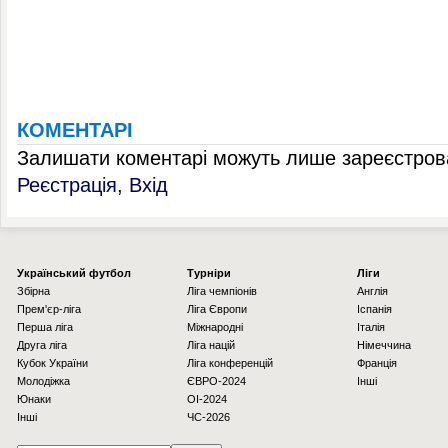
КОМЕНТАРІ
Залишати коментарі можуть лише зареєстрова
Реєстрація
,
Вхід
Українcький футбол
Турніри
Ліги
Збірна
Ліга чемпіонів
Англія
Прем'єр-ліга
Ліга Європи
Іспанія
Перша ліга
Міжнародні
Італія
Друга ліга
Ліга націй
Німеччина
Кубок України
Ліга конференцій
Франція
Молодіжка
ЄВРО-2024
Інші
Юнаки
OI-2024
Інші
ЧС-2026