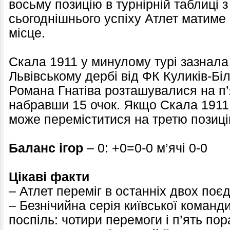
восьму позицію в турнірній таблиці з
сьогоднішнього успіху Атлет матиме
місце.
Скала 1911 у минулому турі зазнала
Львівському дербі від ФК Куликів-Білк
Романа Гнатіва розташувалися на п’я
набравши 15 очок. Якщо Скала 1911 
може переміститися на третю позиці
Баланс ігор
– 0: +0=0-0 м’ячі 0-0
Цікаві факти
– Атлет переміг в останніх двох поє
– Безнічийна серія київської команди
поспіль: чотири перемоги і п’ять пор