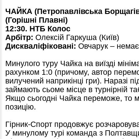
ЧАЙКА (Петропавлівська Борщагі
(Горішні Плавні)
12:30. НТБ Колос
Арбітр:
Олексій Гаркуша (Київ)
Дискваліфіковані:
Овчарук – немає
Минулого туру Чайка на виїзді мінім
рахунком 1:0 (причому, автор перем
вилучений наприкінці гри). Наразі п
займають сьоме місце в турнірній та
Якщо сьогодні Чайка переможе, то м
позицію.
Гірник-Спорт продовжує розчаровува
У минулому турі команда з Полтавщ