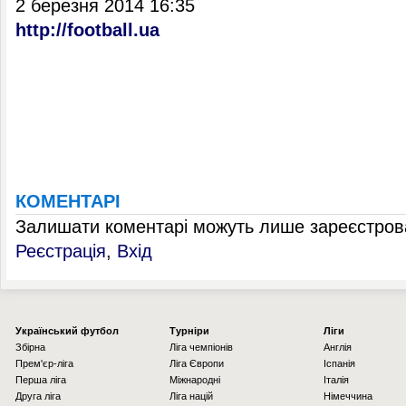
2 березня 2014 16:35
http://football.ua
КОМЕНТАРІ
Залишати коментарі можуть лише зареєстрова
Реєстрація
,
Вхід
Українcький футбол
Турніри
Ліги
Збірна
Ліга чемпіонів
Англія
Прем'єр-ліга
Ліга Європи
Іспанія
Перша ліга
Міжнародні
Італія
Друга ліга
Ліга націй
Німеччина