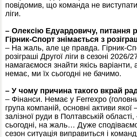
повідомив, що команда не виступати
ліги.
– Олексію Едуардовичу, питання р
Гірник-Спорт знімається з розігра
– На жаль, але це правда. Гірник-Сп
розіграші Другої ліги в сезоні 2026/2
намагаємося знайти якісь варіанти, а
немає, ми їх сьогодні не бачимо.
– У чому причина такого вкрай р
– Фінанси. Немає у Ferrexpo (головн
група компаній, основні активи якої 
залізної руди в Полтавській області,
сьогодні, на жаль… Дуже сподіваєм
сезон ситуація виправиться і команд