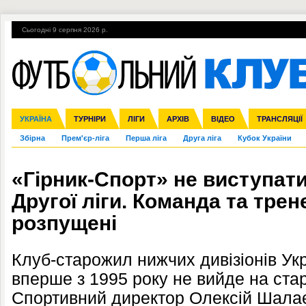
Сьогодні 9 серпня 2026 р.
Гарячі теми
УПЛ, 2-й тур
ВІЙНА
УПЛ-ПЕРЕХОДИ
УКРАЇНА
Ліга чемпіонів
Англія
ЧС-2014
Іспанія
ЄВРО-2016
ТУРНІРИ
Ліга Європи
Італія
Росія
ЛІГИ
Німеччина
Міжнародні
Кубок конфедерацій
АРХІВ
Франція
ВІДЕО
Ліга націй
Інші
ЧЄ-2015 (U-21
ТРАНСЛЯЦІЇ
Ліга конф
Збірна
Прем'єр-ліга
Перша ліга
Друга ліга
Кубок України
«Гірник-Спорт» не виступати
Другої ліги. Команда та тре
розпущені
Клуб-старожил нижчих дивізіонів Ук
вперше з 1995 року не вийде на стар
Спортивний директор Олексій Шалає