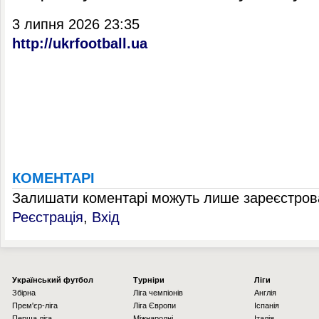
3 липня 2026 23:35
http://ukrfootball.ua
КОМЕНТАРІ
Залишати коментарі можуть лише зареєстрова
Реєстрація
,
Вхід
Українcький футбол
Турніри
Ліги
Збірна
Ліга чемпіонів
Англія
Прем'єр-ліга
Ліга Європи
Іспанія
Перша ліга
Міжнародні
Італія