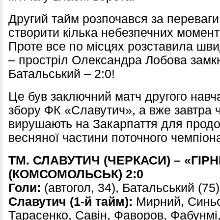
Другий тайм розпочався за переваги
створити кілька небезпечних моменті
Проте все по місцях розставила шв
– простріл Олександра Лобова замкн
Батальський – 2:0!
Це був заключний матч другого нав
збору ФК «Славутич», а вже завтра
вирушають на Закарпаття для продо
весняної частини поточного чемпіона
ТМ. СЛАВУТИЧ (ЧЕРКАСИ) – «ГІР
(КОМСОМОЛЬСЬК) 2:0
Голи:
(автогол, 34), Батальський (75)
Славутич (1-й тайм):
Мирний, Синьо
Тарасенко, Савін, Фаворов, Фабунмі