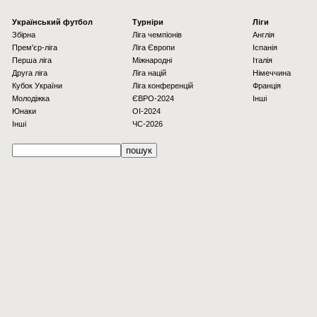
Українcький футбол
Турніри
Ліги
Збірна
Ліга чемпіонів
Англія
Прем'єр-ліга
Ліга Європи
Іспанія
Перша ліга
Міжнародні
Італія
Друга ліга
Ліга націй
Німеччина
Кубок України
Ліга конференцій
Франція
Молодіжка
ЄВРО-2024
Інші
Юнаки
OI-2024
Інші
ЧС-2026