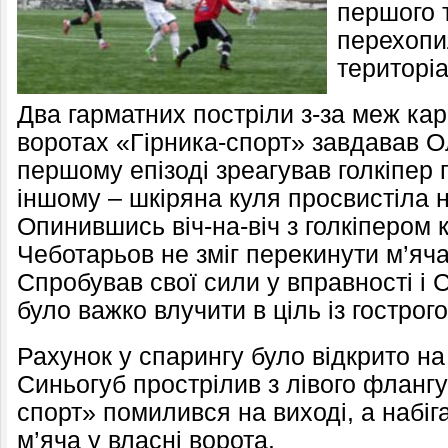
першого 
перехопил
територіа
Два гарматних постріли з-за меж ка
воротах «Гірника-спорт» завдавав О
першому епізоді зреагував голкіпер 
іншому – шкіряна куля просвистіла 
Опинившись віч-на-віч з голкіпером 
Чеботарьов не зміг перекинути м’яча
Спробував свої сили у вправності і 
було важко влучити в ціль із гострого
Рахунок у спарингу було відкрито на 
Синьогуб прострілив з лівого флангу
спорт» помилився на виході, а набіг
м’яча у власні ворота.