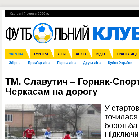
Сьогодні 7 серпня 2026 р.
Гарячі теми
УПЛ, 1-й тур
ВІЙНА
УПЛ-ПЕРЕХОДИ
УКРАЇНА
Ліга чемпіонів
Англія
ЧС-2014
Іспанія
ЄВРО-2016
ТУРНІРИ
Ліга Європи
Італія
Росія
ЛІГИ
Німеччина
Міжнародні
Кубок конфедерацій
АРХІВ
Франція
ВІДЕО
Ліга націй
Інші
ЧЄ-2015 (U-21
ТРАНСЛЯЦІЇ
Ліга конф
Збірна
Прем'єр-ліга
Перша ліга
Друга ліга
Кубок України
ТМ. Славутич – Горняк-Спорт
Черкасам на дорогу
У стартов
точилася 
боротьба 
Підключи