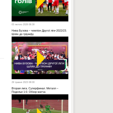
03 лютого 2026 08:30
Нива Бузова – чемпіон Другої ліги-2022/23.
Шлях до тріумфу
29 травня 2023 08:00
Вторая лига. Суперфинал. Металл –
Подолье 1:0. Обзор матча