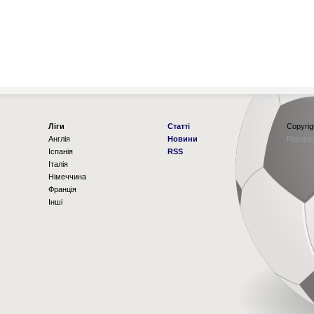
Ліги
Статті
Copyrig
Англія
Новини
Рорзро
Іспанія
RSS
Італія
Німеччина
Франція
Інші