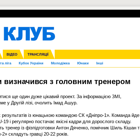
УПЛ-ПЕРЕХОДИ
СКРИЖАЛІ
ЄВРОКУБКИ
Зол
нфедерацій
Франція
ВІДЕО
Ліга націй
Інші
ЧЄ-2015 (U-21)
ТРАНСЛЯЦІЇ
Ліга конференцій
Копа Америка
ЄВРО-2024
ЧС-2018
OI-2024
ЄВРО-2020
ЧС-2026
Ч
га ліга
Кубок України
Молодіжка
Юнаки
Інші
ги визначився з головним тренером
итися ще один дуже цікавий проект. За інформацією ЗМІ,
е у Другій лізі, очолить Імад Ашур.
 результатів із юнацькою командою СК «Дніпро-1». Команда йде
U-19 і регулярно постачає якісні кадри для дорослого складу.
 тренер із фізпідготовки Антон Дяченко, помічник Шиль Кішан т
-2» складуть гравці 20-22 років.