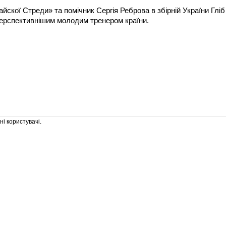
скої Стреди» та помічник Сергія Реброва в збірній України Гліб
перспективнішим молодим тренером країни.
і користувачі.