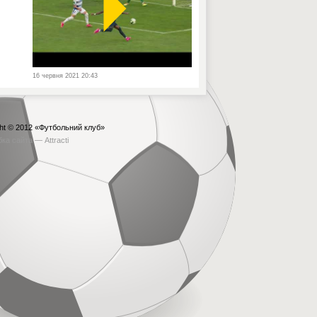
16 червня 2021 20:43
ht © 2012
«Футбольний клуб»
бка сайта —
Attracti