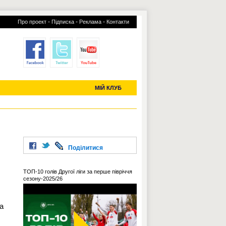
-
-
-
Про проект
Підписка
Реклама
Контакти
отий КЛУБ
УСІ ТРАНСФЕРИ
С-2019 (U-20)
ЧС-2022
МІЙ КЛУБ
Поділитися
ТОП-10 голів Другої ліги за перше півріччя
сезону-2025/26
а