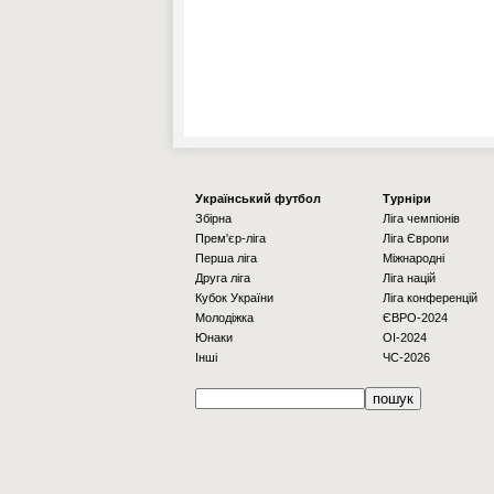
Українcький футбол
Турніри
Збірна
Ліга чемпіонів
Прем'єр-ліга
Ліга Європи
Перша ліга
Міжнародні
Друга ліга
Ліга націй
Кубок України
Ліга конференцій
Молодіжка
ЄВРО-2024
Юнаки
OI-2024
Інші
ЧС-2026