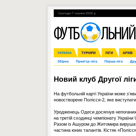
Сьогодні 7 серпня 2026 р.
Гарячі теми
УПЛ, 1-й тур
ВІЙНА
УКРАЇНА
Ліга чемпіонів
Англія
ЧС-2014
Іспанія
ЄВРО-2016
ТУРНІРИ
Ліга Європи
Італія
Росія
ЛІГИ
Німеччина
Міжнародні
Кубок ко
АРХІВ
Збірна
Прем'єр-ліга
Перша ліга
Дру
Новий клуб Другої лі
На футбольній карті України може з'яв
новостворене Полісся-2, яке виступатим
Уродженець Одеси досягнув непоганих
на третій сходинці чемпіонату України 
Разом із Ашуром до Житомира вирушать
частина юних талантів. Кістяк «Полісся