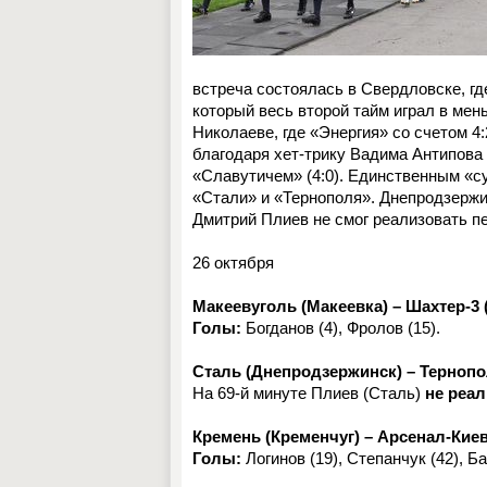
встреча состоялась в Свердловске, г
который весь второй тайм играл в ме
Николаеве, где «Энергия» со счетом 
благодаря хет-трику Вадима Антипова 
«Славутичем» (4:0). Единственным «с
«Стали» и «Тернополя». Днепродзержи
Дмитрий Плиев не смог реализовать п
26 октября
Макеевуголь (Макеевка) – Шахтер-3 (
Голы:
Богданов (4), Фролов (15).
Сталь (Днепродзержинск) – Тернопол
На 69-й минуте Плиев (Сталь)
не реа
Кремень (Кременчуг) – Арсенал-Киев
Голы:
Логинов (19), Степанчук (42), Ба