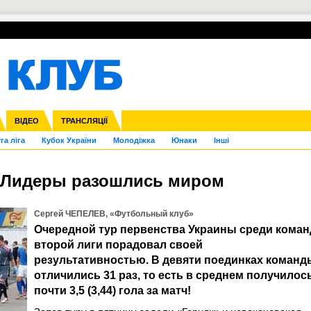
УПЛ-ПЕРЕХОДИ
СКРИЖАЛІ
ЄВРОКУБКИ
Зол
нфедерацій
Франція
ВІДЕО
Ліга націй
Інші
ЧЄ-2015 (U-21)
ТРАНСЛЯЦІЇ
Ліга конференцій
Копа Америка
ЄВРО-2024
ЧС-2018
OI-2024
ЄВРО-2020
ЧС-2026
Ч
га ліга
Кубок України
Молодіжка
Юнаки
Інші
р. Лидеры разошлись миром
Сергей ЧЕПЕЛЕВ, «Футбольный клуб»
Очередной тур первенства Украины среди коман
второй лиги порадовал своей
результативностью. В девяти поединках команд
отличились 31 раз, то есть в среднем получилос
почти 3,5 (3,44) гола за матч!