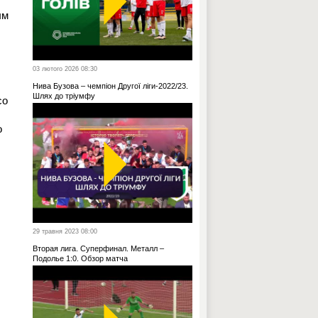
ым
03 лютого 2026 08:30
Нива Бузова – чемпіон Другої ліги-2022/23.
Шлях до тріумфу
со
о
29 травня 2023 08:00
Вторая лига. Суперфинал. Металл –
Подолье 1:0. Обзор матча