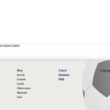
і користувачі.
Ліги
Статті
Copyrig
Англія
Новини
Рорзро
Іспанія
RSS
Італія
Німеччина
Франція
Інші