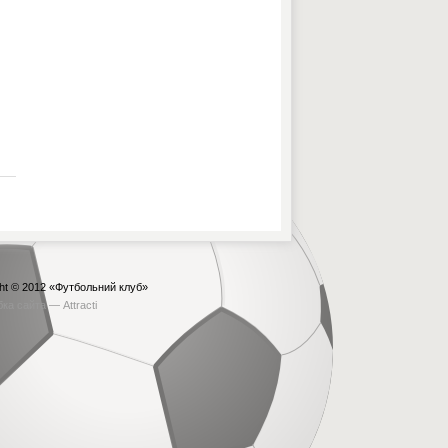
ht © 2012
«Футбольний клуб»
бка сайта —
Attracti