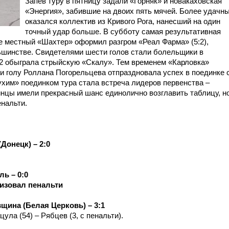
Запев туру в пятницу задали «Горняк» и новакаховская
«Энергия», забившие на двоих пять мячей. Более удачн
оказался коллектив из Кривого Рога, нанесший на один
точный удар больше. В субботу самая результативная
де местный «Шахтер» оформил разгром «Реал Фарма» (5:2),
ньшинстве. Свидетелями шести голов стали болельщики в
4:2 обыграла стрыйскую «Скалу». Тем временем «Карловка»
и голу Роллана Погорельцева отпраздновала успех в поединке 
ухим» поединком тура стала встреча лидеров первенства –
нцы имели прекрасный шанс единолично возглавить таблицу, н
енальти.
Донецк) – 2:0
ь – 0:0
лизовал пенальти
щина (Белая Церковь) – 3:1
цула (54) – Рябцев (3, с пенальти).