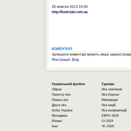
26 жовтня 2013 16:00
http://footclub.com.ua
КОМЕНТАРІ
Залишати коментарі можуть лише зареєстрован
Реєстрація
,
Вхід
Українcький футбол
Турніри
Збірна
Ліга чемпіонів
Прем'єр-ліга
Ліга Європи
Перша ліга
Міжнародні
Друга ліга
Ліга націй
Кубок України
Ліга конференцій
Молодіжка
ЄВРО-2024
Юнаки
OI-2024
Інші
ЧС-2026