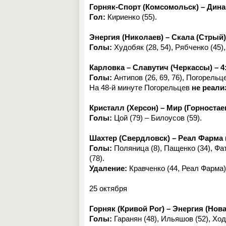
Горняк-Спорт (Комсомольск) – Дина
Гол:
Кириенко (55).
Энергия (Николаев) – Скала (Стрый) 
Голы:
Худобяк (28, 54), Рябченко (45),
Карловка – Славутич (Черкассы) – 4
Голы:
Антипов (26, 69, 76), Погорельце
На 48-й минуте Погорельцев
не реали
Кристалл (Херсон) – Мир (Горностаев
Голы:
Цой (79) – Билоусов (59).
Шахтер (Свердловск) – Реал Фарма 
Голы:
Поляница (8), Пащенко (34), Фат
(78).
Удаление:
Кравченко (44, Реал Фарма)
25 октября
Горняк (Кривой Рог) – Энергия (Нова
Голы:
Гаранян (48), Ильяшов (52), Ходу