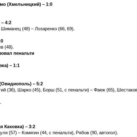
мо (Хмельницкий) – 1:0
– 4:2
 Шиманец (48) – Лозаренко (66, 69).
:0
в (48).
зовал пенальти
ка) – 1:1
(Овидиополь) – 5:2
ий (36), Шарко (45), Борш (51, с пенальти) – Фаюк (65), Шестако
.
я Каховка) – 3:2
ля (57) – Комягин (44, с пенальти), Рябов (90, автогол).