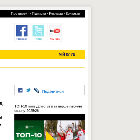
-
-
-
Про проект
Підписка
Реклама
Контакти
отий КЛУБ
УСІ ТРАНСФЕРИ
С-2019 (U-20)
ЧС-2022
МІЙ КЛУБ
Поділитися
д
ТОП-10 голів Другої ліги за перше півріччя
сезону-2025/26
ы
ь