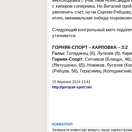
многоходовка с участием Александра 
с кипером соперника. Но Виталий проб
увеличить счет, но ни Сергею Рябцеву
итоге, минимальная победа «горняков»
Следующий контрольный матч подопеч
уточняется.
ГОРНЯК-СПОРТ – КАРЛОВКА – 3:2
Голы:
Голядинец (6), Лугачев (8), Кириен
Горняк-Спорт:
Ситников (Клищук, 46),
(Явтушенко, 65), Новиков, Лугачев (Ки
(Рябцев, 56), Герасимец (Колодинский, 
15 березня 2014 13:41
http://gornyak-sport.net
КОМЕНТАРІ
Залишати коментарі можуть лише зареєстрован