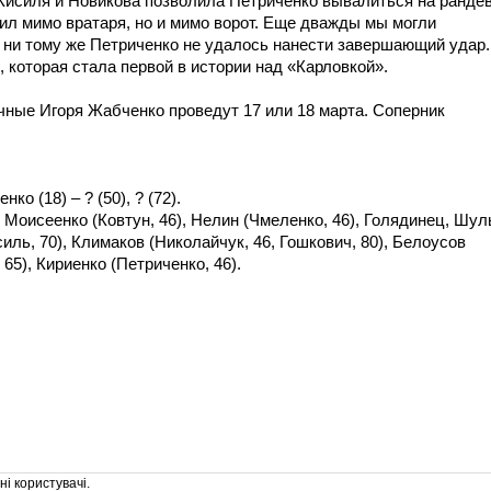
Кисиля и Новикова позволила Петриченко вывалиться на ранде
ил мимо вратаря, но и мимо ворот. Еще дважды мы могли
, ни тому же Петриченко не удалось нанести завершающий удар.
, которая стала первой в истории над «Карловкой».
ные Игоря Жабченко проведут 17 или 18 марта. Соперник
ко (18) – ? (50), ? (72).
 Моисеенко (Ковтун, 46), Нелин (Чмеленко, 46), Голядинец, Шул
силь, 70), Климаков (Николайчук, 46, Гошкович, 80), Белоусов
65), Кириенко (Петриченко, 46).
і користувачі.