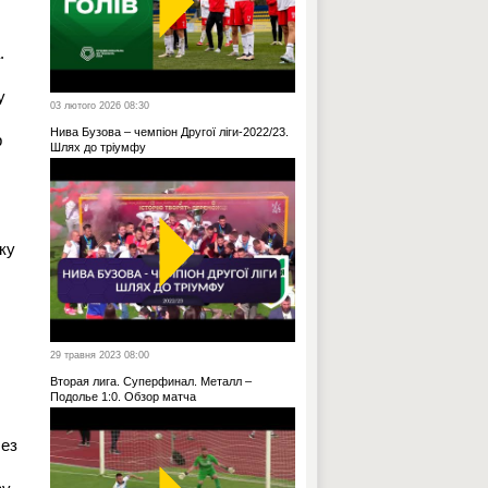
.
у
03 лютого 2026 08:30
Нива Бузова – чемпіон Другої ліги-2022/23.
р
Шлях до тріумфу
ку
29 травня 2023 08:00
Вторая лига. Суперфинал. Металл –
Подолье 1:0. Обзор матча
без