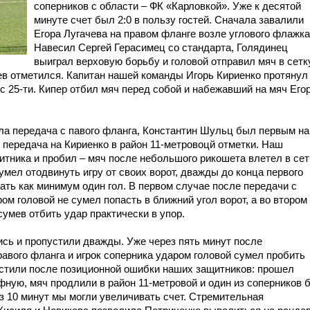
соперников с области – ФК «Карловкой». Уже к десятой
минуте счет был 2:0 в пользу гостей. Сначала завалили
Егора Лугачева на правом фланге возле углового флажка
Навесил Сергей Герасимец со стандарта, Голядинец
выиграл верховую борьбу и головой отправил мяч в сетк
чев отметился. Капитан нашей команды Игорь Кириенко протянул
с 25-ти. Кипер отбил мяч перед собой и набежавший на мяч Его
шла передача с павого фланга, Константин Шульц был первым на
 передача на Кириенко в район 11-метровоцй отметки. Наш
итника и пробил – мяч после небольшого рикошета влетел в сет
умел отодвинуть игру от своих ворот, дважды до конца первого
тать как минимум один гол. В первом случае после передачи с
ом головой не сумел попасть в ближний угол ворот, а во втором
сумев отбить удар практически в упор.
ись и пропустили дважды. Уже через пять минут после
авого фланга и игрок соперника ударом головой сумел пробить
устили после позиционной ошибки наших защитников: прошел
ную, мяч продлили в район 11-метровой и один из соперников 
з 10 минут мы могли увеличивать счет. Стремительная