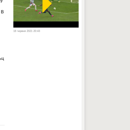
ву
 В
16 червня 2021 20:43
ьц