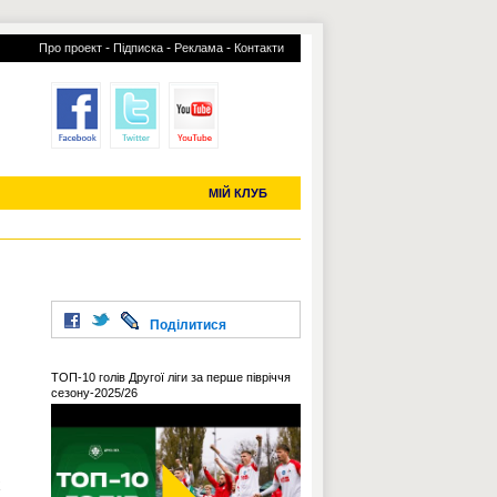
-
-
-
Про проект
Підписка
Реклама
Контакти
отий КЛУБ
УСІ ТРАНСФЕРИ
С-2019 (U-20)
ЧС-2022
МІЙ КЛУБ
Поділитися
ТОП-10 голів Другої ліги за перше півріччя
сезону-2025/26
х