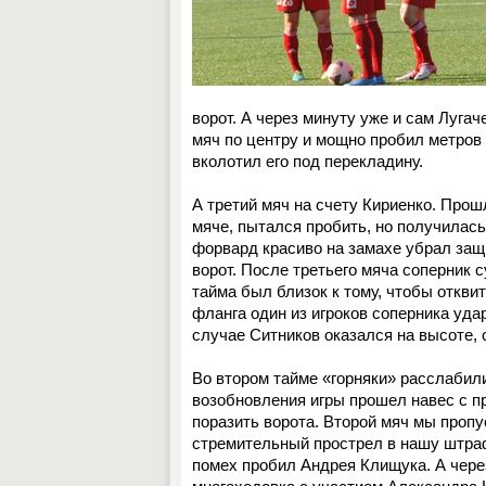
ворот. А через минуту уже и сам Луга
мяч по центру и мощно пробил метров 
вколотил его под перекладину.
А третий мяч на счету Кириенко. Про
мяче, пытался пробить, но получилась
форвард красиво на замахе убрал защ
ворот. После третьего мяча соперник с
тайма был близок к тому, чтобы откви
фланга один из игроков соперника удар
случае Ситников оказался на высоте, 
Во втором тайме «горняки» расслабил
возобновления игры прошел навес с пр
поразить ворота. Второй мяч мы проп
стремительный прострел в нашу штраф
помех пробил Андрея Клищука. А чере