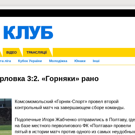
УПЛ-ПЕРЕХОДИ
СКРИЖАЛІ
ЄВРОКУБКИ
Зол
нфедерацій
Франція
ВІДЕО
Ліга націй
Інші
ЧЄ-2015 (U-21)
ТРАНСЛЯЦІЇ
Ліга конференцій
Копа Америка
ЄВРО-2024
ЧС-2018
OI-2024
ЄВРО-2020
ЧС-2026
Ч
га ліга
Кубок України
Молодіжка
Юнаки
Інші
рловка 3:2. «Горняки» рано
Комсомомольский «Горняк-Спорт» провел второй
контрольный матч на завершающем сборе команды.
Подопечные Игоря Жабченко отправились в Полтаву, где
на базе местного перволигового ФК «Полтава» провели
пятый в истории матч против одного из самых неудобны