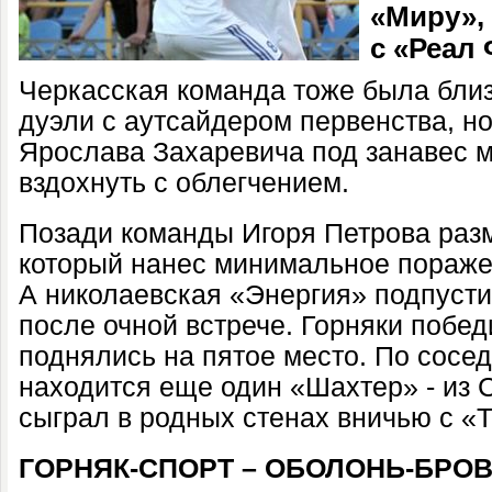
«Миру»,
с «Реал 
Черкасская команда тоже была близ
дуэли с аутсайдером первенства, н
Ярослава Захаревича под занавес м
вздохнуть с облегчением.
Позади команды Игоря Петрова разм
который нанес минимальное пораже
А николаевская «Энергия» подпусти
после очной встрече. Горняки побед
поднялись на пятое место. По сосед
находится еще один «Шахтер» - из 
сыграл в родных стенах вничью с «Т
ГОРНЯК-СПОРТ – ОБОЛОНЬ-БРОВА