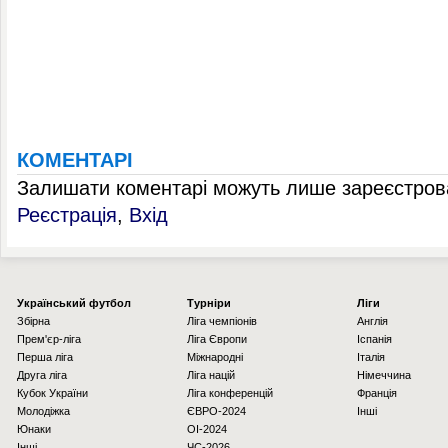
КОМЕНТАРІ
Залишати коментарі можуть лише зареєстрова
Реєстрація
,
Вхід
Українcький футбол
Турніри
Ліги
Збірна
Ліга чемпіонів
Англія
Прем'єр-ліга
Ліга Європи
Іспанія
Перша ліга
Міжнародні
Італія
Друга ліга
Ліга націй
Німеччина
Кубок України
Ліга конференцій
Франція
Молодіжка
ЄВРО-2024
Інші
Юнаки
OI-2024
Інші
ЧС-2026