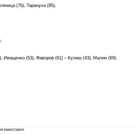
ляница (76), Тарануха (85).
.
, Иващенко (53), Фаворов (61) – Кулиш (43), Малин (69).
і користувачі.