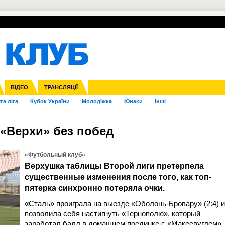
УПЛ-ПЕРЕХОДИ
СКРИЖАЛІ
ЄВРОКУБКИ
Зол
нфедерацій
Франція
ВІДЕО
Ліга націй
Інші
ЧЄ-2015 (U-21)
ТРАНСЛЯЦІЇ
Ліга конференцій
Копа Америка
ЄВРО-2024
ЧС-2018
OI-2024
ЄВРО-2020
ЧС-2026
Ч
га ліга
Кубок України
Молодіжка
Юнаки
Інші
. «Верхи» без побед
«Футбольный клуб»
Верхушка таблицы Второй лиги претерпела
существенные изменения после того, как топ-
пятерка синхронно потеряла очки.
«Сталь» проиграла на выезде «Оболонь-Бровару» (2:4) и
позволила себя настигнуть «Тернополю», который
заработал балл в домашнем поединке с «Макеевуглем»