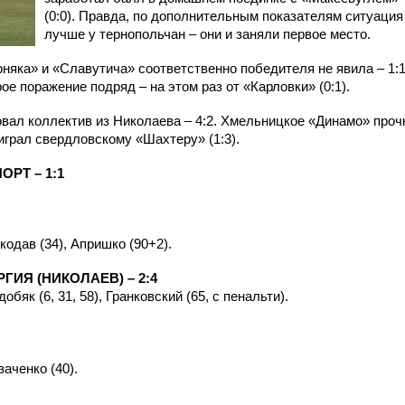
(0:0). Правда, по дополнительным показателям ситуация
лучше у тернопольчан – они и заняли первое место.
рняка» и «Славутича» соответственно победителя не явила – 1:1
е поражение подряд – на этом раз от «Карловки» (0:1).
овал коллектив из Николаева – 4:2. Хмельницкое «Динамо» проч
играл свердловскому «Шахтеру» (1:3).
РТ – 1:1
кодав (34), Апришко (90+2).
ГИЯ (НИКОЛАЕВ) – 2:4
обяк (6, 31, 58), Гранковский (65, с пенальти).
заченко (40).