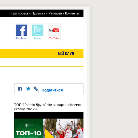
-
-
-
Про проект
Підписка
Реклама
Контакти
отий КЛУБ
УСІ ТРАНСФЕРИ
С-2019 (U-20)
ЧС-2022
МІЙ КЛУБ
Поділитися
ТОП-10 голів Другої ліги за перше півріччя
сезону-2025/26