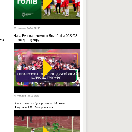
.
03 лютого 2026 08:30
Нива Бузова – чемпіон Другої ліги-2022/23.
но
Шлях до тріумфу
29 травня 2023 08:00
Вторая лига. Суперфинал. Металл –
Подолье 1:0. Обзор матча