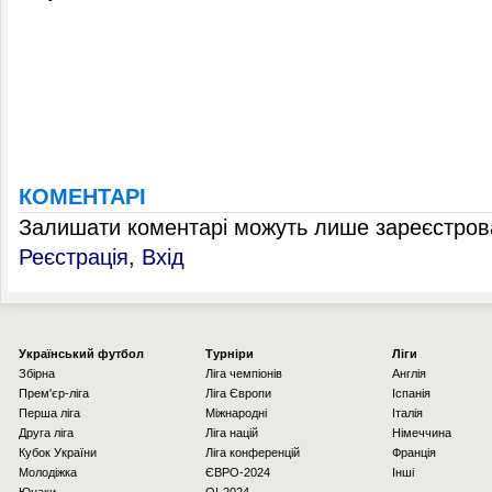
КОМЕНТАРІ
Залишати коментарі можуть лише зареєстрова
Реєстрація
,
Вхід
Українcький футбол
Турніри
Ліги
Збірна
Ліга чемпіонів
Англія
Прем'єр-ліга
Ліга Європи
Іспанія
Перша ліга
Міжнародні
Італія
Друга ліга
Ліга націй
Німеччина
Кубок України
Ліга конференцій
Франція
Молодіжка
ЄВРО-2024
Інші