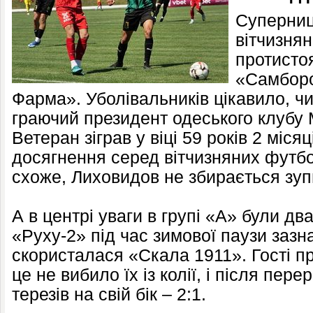
Суперниц
вітчизнян
протисто
«Самборо
Фарма». Уболівальників цікавило, чи
граючий президент одеського клубу
Ветеран зіграв у віці 59 років 2 місяц
досягнення серед вітчизняних футбол
схоже, Лиховидов не збирається зуп
А в центрі уваги в групі «А» були дв
«Руху-2» під час зимової паузи зазн
скористалася «Скала 1911». Гості 
це не вибило їх із колії, і після пе
терезів на свій бік – 2:1.