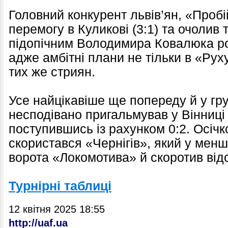
Головний конкурент львів’ян, «Пробі
перемогу в Куликові (3:1) та очолив
підопічним Володимира Ковалюка ро
адже амбітні плани не тільки в «Руху
тих же стриян.
Усе найцікавіше ще попереду й у гру
несподівано пригальмував у Вінниці 
поступившись із рахунком 0:2. Осічк
скористався «Чернігів», який у меншо
ворота «Локомотива» й скоротив відс
Турнірні таблиці
12 квітня 2025 18:55
http://uaf.ua