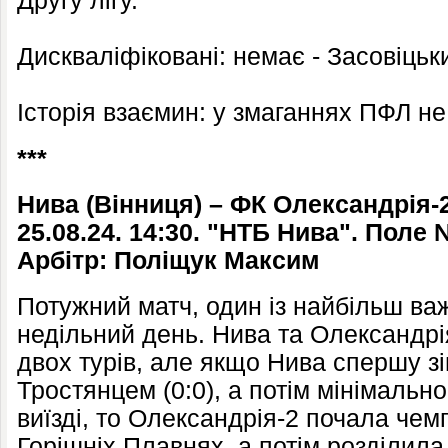
Другу лігу.
Дискваліфіковані: немає - Засовіцьк
Історія взаємин: у змаганнях ПФЛ н
***
Нива (Вінниця) – ФК Олександрія-
25.08.24. 14:30. "НТБ Нива". Поле 
Арбітр: Поліщук Максим
Потужний матч, один із найбільш ва
недільний день. Нива та Олександрі
двох турів, але якщо Нива спершу зі
Тростянцем (0:0), а потім мінімальн
виїзді, то Олександрія-2 почала чемп
Горішніх Плавнях, а потім розділила 