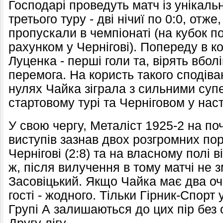
Господарі проведуть матч із унікал
третього туру - дві нічиї по 0:0, отж
пропускали в чемпіонаті (на кубок 
рахунком у Чернігові). Попереду в к
Луценка - перші голи та, вірять вбол
перемога. На користь такого сподіва
нулях Чайка зіграла з сильними суп
стартовому турі та Черніговом у нас
У свою чергу, Металіст 1925-2 на по
виступів зазнав двох розгромних пор
Чернігові (2:8) та на власному полі в
ж, після вилучення в тому матчі не з
Засовіцький. Якщо Чайка має два очк
гості - жодного. Тільки Гірник-Спорт
Групі А залишаються до цих пір без 