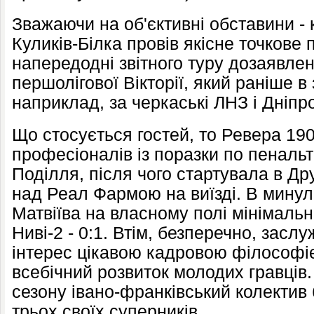
Зважаючи на об'єктивні обставини -
Куликів-Білка провів якісне точкове
напередодні звітного туру дозаявле
першолігової Вікторії, який раніше в
наприклад, за черкаські ЛНЗ і Дніпр
Що стосується гостей, то Ревера 19
професіоналів із поразки по пенальт
Поділля, після чого стартувала в Дру
над Реал Фармою на виїзді. В минуло
Матвіїва на власному полі мінімаль
Ниві-2 - 0:1. Втім, безперечно, засл
інтерес цікавою кадровою філософі
всебічний розвиток молодих гравців.
сезону івано-франківський колектив
трьох своїх суперників.