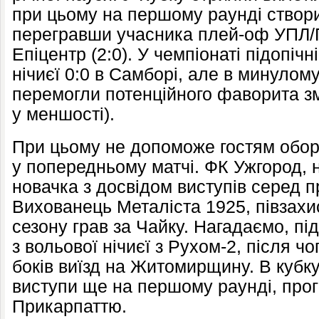
при цьому на першому раунді створ
перегравши учасника плей-оф УПЛ/
Епіцентр (2:0). У чемпіонаті підопіч
нічиєї 0:0 в Самборі, але в минулому
перемогли потенційного фаворита зма
у меншості).
При цьому не допоможе гостям обор
у попередньому матчі. ФК Ужгород, 
новачка з досвідом виступів серед п
Вихованець Металіста 1925, півзах
сезону грав за Чайку. Нагадаємо, пі
з вольової нічиєї з Рухом-2, після чо
боків виїзд на Житомирщину. В кубк
виступи ще на першому раунді, про
Прикарпаттю.