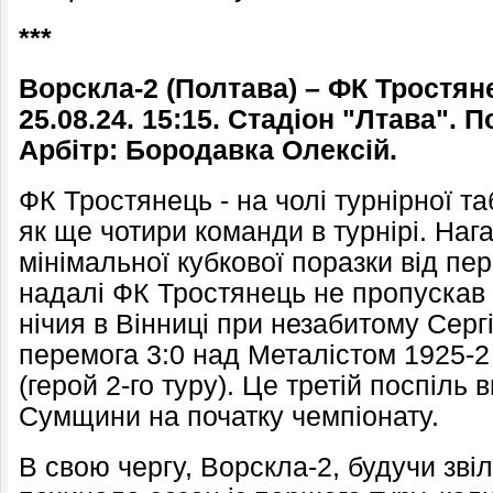
***
Ворскла-2 (Полтава) – ФК Тростян
25.08.24. 15:15. Стадіон "Лтава". П
Арбітр: Бородавка Олексій.
ФК Тростянець - на чолі турнірної та
як ще чотири команди в турнірі. Наг
мінімальної кубкової поразки від пе
надалі ФК Тростянець не пропускав 
нічия в Вінниці при незабитому Сергі
перемога 3:0 над Металістом 1925-2
(герой 2-го туру). Це третій поспіль 
Сумщини на початку чемпіонату.
В свою чергу, Ворскла-2, будучи зві