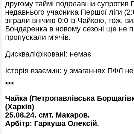
другому таймі подолавши супротив Г
недавнього учасника Першої ліги (2:0
зіграли внічию 0:0 із Чайкою, тож, ви
Бондаренка в новому сезоні ще не п
пропускали м'ячів.
Дискваліфіковані: немає
Історія взаємин: у змаганнях ПФЛ н
***
Чайка (Петропавлівська Борщагівк
(Харків)
25.08.24. смт. Макаров.
Арбітр: Гаркуша Олексій.