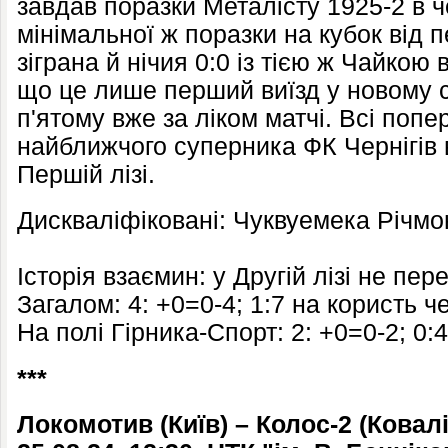
завдав поразки Металісту 1925-2 в че
мінімальної ж поразки на кубок від п
зіграна й нічия 0:0 із тією ж Чайкою в
що це лише перший виїзд у новому се
п'ятому вже за ліком матчі. Всі попе
найближчого суперника ФК Чернігів 
Першій лізі.
Дискваліфіковані: Чуквуемека Річмо
Історія взаємин: у Другій лізі не пе
Загалом: 4: +0=0-4; 1:7 на користь че
На полі Гірника-Спорт: 2: +0=0-2; 0:4
***
Локомотив (Київ) – Колос-2 (Ковал