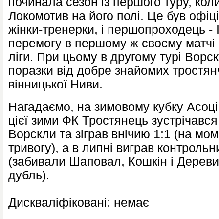
починала сезон із першого туру, кол
Локомотив на його полі. Це був офі
жінки-тренерки, і першопроходець - 
перемогу в першому ж своєму матчі 
ліги. При цьому в другому турі Ворс
поразки від добре знайомих тростян
вінницької Ниви.
Нагадаємо, на зимовому кубку Асоц
цієї зими ФК Тростянець зустрічавс
Ворскли та зіграв внічию 1:1 (на мо
тривогу), а в липні виграв контрольн
(забивали Шаповал, Кошкін і Дерев
дубль).
Дискваліфіковані: немає