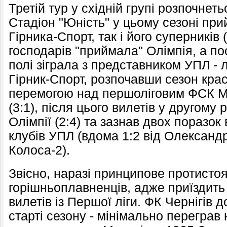
Третій тур у східній групі розпочнеть
Стадіон "Юність" у цьому сезоні при
Гірника-Спорт, так і його суперників 
господарів "приймала" Олімпія, а п
полі зіграла з представником УПЛ -
Гірник-Спорт, розпочавши сезон кр
перемогою над першоліговим ФСК Ма
(3:1), після цього вилетів у другому 
Олімпії (2:4) та зазнав двох поразок
клубів УПЛ (вдома 1:2 від Олександрії
Колоса-2).
Звісно, наразі принципове протисто
горішньоплавненців, адже приїздить
вилетів із Першої ліги. ФК Чернігів 
старті сезону - мінімально переграв 