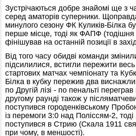
Зустрічаються добре знайомі ще з ча
серед аматорів суперники. Щоправда
минулого сезону ФК Куликів-Білка бу
перше місце, тоді як ФАПФ (тодішня
фінішував на останній позиції в захід
Від того часу обидві команди змінил
підсилилися, встигли пережити весь
стартових матчах чемпіонату та Кубк
Білка в кубку пережив два виснажли
по Другій лізі - по пенальті переграв
другому раунді також у післяматчев
поступився городенківському Пробою
із перемоги 3:0 над Поліссям-2, тоді
поступився в Стрию (Скала 1911 свя
при чому, в меншості).