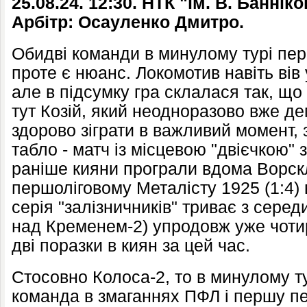
25.08.24. 12:30. НТК "ім. В. Банніко
Арбітр: Осауленко Дмитро.
Обидві команди в минулому турі пер
проте є нюанс. Локомотив навіть вів 
але в підсумку гра склалася так, що 
тут Козій, який неодноразово вже д
здорово зіграти в важливий момент, 
табло - матч із місцевою "двієчкою" 
раніше кияни програли вдома Ворсклі
першоліговому Металісту 1925 (1:4) 
серія "залізничників" триває з серед
над Кременем-2) упродовж уже чотирь
дві поразки в киян за цей час.
Стосовно Колоса-2, то в минулому ту
команда в змаганнях ПФЛ і першу пе