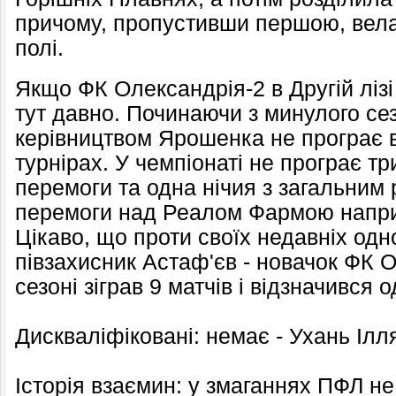
причому, пропустивши першою, вела
полі.
Якщо ФК Олександрія-2 в Другій лізі
тут давно. Починаючи з минулого сез
керівництвом Ярошенка не програє в
турнірах. У чемпіонаті не програє три
перемоги та одна нічия з загальним 
перемоги над Реалом Фармою наприк
Цікаво, що проти своїх недавніх одн
півзахисник Астаф'єв - новачок ФК 
сезоні зіграв 9 матчів і відзначився 
Дискваліфіковані: немає - Ухань Ілл
Історія взаємин: у змаганнях ПФЛ н