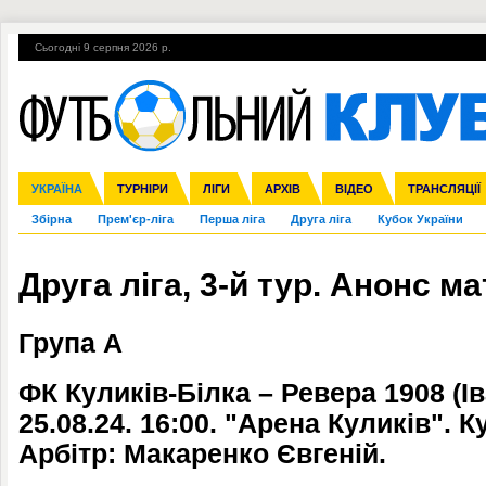
Сьогодні 9 серпня 2026 р.
Гарячі теми
УПЛ, 2-й тур
ВІЙНА
УПЛ-ПЕРЕХОДИ
УКРАЇНА
Ліга чемпіонів
Англія
ЧС-2014
Іспанія
ЄВРО-2016
ТУРНІРИ
Ліга Європи
Італія
Росія
ЛІГИ
Німеччина
Міжнародні
Кубок конфедерацій
АРХІВ
Франція
ВІДЕО
Ліга націй
Інші
ЧЄ-2015 (U-21
ТРАНСЛЯЦІЇ
Ліга конф
Збірна
Прем'єр-ліга
Перша ліга
Друга ліга
Кубок України
Друга ліга, 3-й тур. Анонс ма
Група А
ФК Куликів-Білка – Ревера 1908 (І
25.08.24. 16:00. "Арена Куликів". К
Арбітр: Макаренко Євгеній.