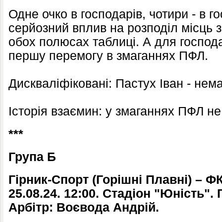
Одне очко в господарів, чотири - в г
серйозний вплив на розподіл місць з
обох полюсах таблиці. А для господ
першу перемогу в змаганнях ПФЛ.
Дискваліфіковані: Пастух Іван - нем
Історія взаємин: у змаганнях ПФЛ н
***
Група Б
Гірник-Cпорт (Горішні Плавні) – ФК
25.08.24. 12:00. Стадіон "Юність".
Арбітр: Воєвода Андрій.