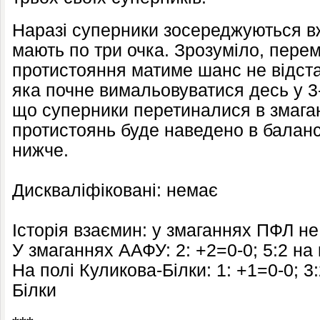
Наразі суперники зосереджуються вж
мають по три очка. Зрозуміло, пере
протистояння матиме шанс не відстав
яка почне вимальовуватися десь у 3
що суперники перетиналися в змаган
протистоянь буде наведено в баланс
нижче.
Дискваліфіковані: немає
Історія взаємин: у змаганнях ПФЛ н
У змаганнях ААФУ: 2: +2=0-0; 5:2 на
На полі Куликова-Білки: 1: +1=0-0; 3
Білки