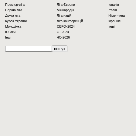
Прем'єр-ліга
Ліга Європи
Іспанія
Перша ліга
Міжнародні
Італія
Друга ліга
Ліга націй
Німеччина
Кубок України
Ліга конференцій
Франція
Молодіжка
ЄВРО-2024
Інші
Юнаки
OI-2024
Інші
ЧС-2026