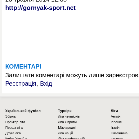
http://gornyak-sport.net
КОМЕНТАРІ
Залишати коментарі можуть лише зареєстрова
Реєстрація
,
Вхід
Українcький футбол
Турніри
Ліги
Збірна
Ліга чемпіонів
Англія
Прем'єр-ліга
Ліга Європи
Іспанія
Перша ліга
Міжнародні
Італія
Друга ліга
Ліга націй
Німеччина
Кубок України
Ліга конференцій
Франція