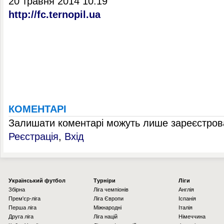
20 травня 2014 10:19
http://fc.ternopil.ua
КОМЕНТАРІ
Залишати коментарі можуть лише зареєстрова
Реєстрація
,
Вхід
Українcький футбол
Турніри
Ліги
Збірна
Ліга чемпіонів
Англія
Прем'єр-ліга
Ліга Європи
Іспанія
Перша ліга
Міжнародні
Італія
Друга ліга
Ліга націй
Німеччина