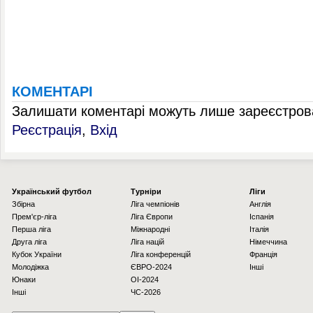
КОМЕНТАРІ
Залишати коментарі можуть лише зареєстрова
Реєстрація
,
Вхід
Українcький футбол
Турніри
Ліги
Збірна
Ліга чемпіонів
Англія
Прем'єр-ліга
Ліга Європи
Іспанія
Перша ліга
Міжнародні
Італія
Друга ліга
Ліга націй
Німеччина
Кубок України
Ліга конференцій
Франція
Молодіжка
ЄВРО-2024
Інші
Юнаки
OI-2024
Інші
ЧС-2026