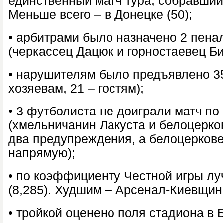
единственный матч тура, собравший
Меньше всего – в Донецке (50);
• арбитрами было назначено 2 пена
(черкассец Дацюк и горностаевец Би
• нарушителям было предъявлено 35
хозяевам, 21 – гостям);
• 3 футболиста не доиграли матч по
(хмельничанин Лакуста и белоцерко
два предупреждения, а белоцерков
напрямую);
• по коэффициенту Честной игры лу
(8,285). Худшим – Арсенал-Киевщина
• тройкой оценено поля стадиона в 