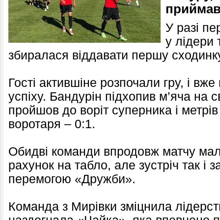
приймав
У разі п
у лідери 
збиралася віддавати першу сходинку
Гості актившіне розпочали гру, і вже
успіху. Бандурін підхопив м’яча на с
пройшов до воріт суперника і метрів 
воротаря – 0:1.
Обидві команди впродовж матчу мал
рахунок на табло, але зустріч так і 
перемогою «Дружби».
Команда з Мирівки зміцнила лідерств