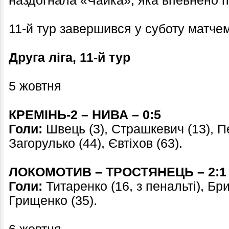
наздогнала «Чайка», яка впевнено п
11-й тур завершився у суботу матч
Друга ліга, 11-й тур
5 жовтня
КРЕМІНЬ-2 – НИВА – 0:5
Голи:
Швець (3), Страшкевич (13), Пе
Загорулько (44), Євтіхов (63).
ЛОКОМОТИВ – ТРОСТЯНЕЦЬ – 2:1
Голи:
Титаренко (16, з пенальті), Бри
Грищенко (35).