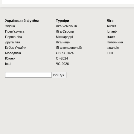
Українcький футбол
Турніри
Ліги
Збірна
Ліга чемпіонів
Англія
Прем'єр-ліга
Ліга Європи
Іспанія
Перша ліга
Міжнародні
Італія
Друга ліга
Ліга націй
Німеччина
Кубок України
Ліга конференцій
Франція
Молодіжка
ЄВРО-2024
Інші
Юнаки
OI-2024
Інші
ЧС-2026