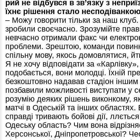
рий не відбувся в зв’язку з непри
їхнє рішення стало несподіванко
– Можу говорити тільки за наш клуб.
зробили своєчасно. Зрозумійте прав
невчасно отримали факс чи електронн
проблеми. Зрештою, команди повинн
спільну мову, якось домовлятися, йт
Я не хочу відповідати за «Карлівку»
подобається, вони молодці. Їхній пре
безкоштовно надавав стадіон іншим 
позбавили можливості виступати у с
розумію деяких рішень виконкому, я
матчі в Одеській та інших областях.
справді тривають бойові дії, ллється
Одеську область? Чим вона відрізняє
Херсонської, Дніпропетровської? Че