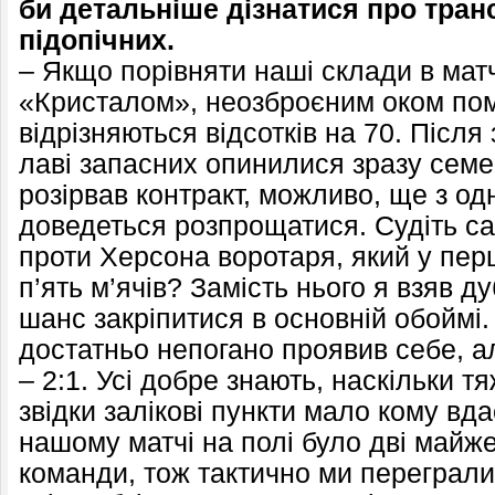
би детальніше дізнатися про тра
підопічних.
– Якщо порівняти наші склади в матч
«Кристалом», неозброєним оком пом
відрізняються відсотків на 70. Після 
лаві запасних опинилися зразу семе
розірвав контракт, можливо, ще з о
доведеться розпрощатися. Судіть са
проти Херсона воротаря, який у пер
п’ять м’ячів? Замість нього я взяв д
шанс закріпитися в основній обоймі.
достатньо непогано проявив себе, а
– 2:1. Усі добре знають, наскільки тя
звідки залікові пункти мало кому вд
нашому матчі на полі було дві майж
команди, тож тактично ми переграл