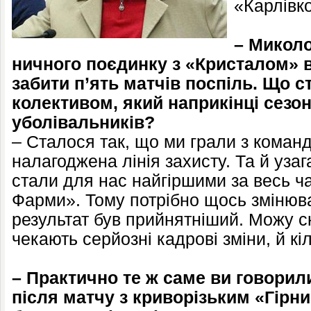
«Карлівк
– Миколо
ничного поєдинку з «Кристалом» 
забити п’ять матчів поспіль. Що 
колективом, який наприкінці сезон
уболівальників?
– Сталося так, що ми грали з коман
налагоджена лінія захисту. Та й узаг
стали для нас найгіршими за весь ч
Фарми». Тому потрібно щось змінюв
результат був прийнятніший. Можу ск
чекають серйозні кадрові зміни, й кі
– Практично те ж саме ви говорил
після матчу з криворізьким «Гірни