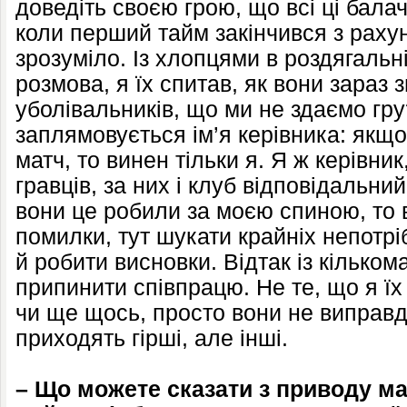
доведіть своєю грою, що всі ці балач
коли перший тайм закінчився з рахун
зрозуміло. Із хлопцями в роздягальн
розмова, я їх спитав, як вони зараз
уболівальників, що ми не здаємо г
заплямовується ім’я керівника: якщ
матч, то винен тільки я. Я ж керівни
гравців, за них і клуб відповідальний
вони це робили за моєю спиною, то 
помилки, тут шукати крайніх непотрі
й робити висновки. Відтак із кілько
припинити співпрацю. Не те, що я їх
чи ще щось, просто вони не виправд
приходять гірші, але інші.
– Що можете сказати з приводу мат