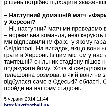
рішень потрібно підходити зваженіш
– Наступний домашній матч «Фар
у Херсоні?
– Ні, наступний матч ми проведемо 
– нормальна команда, нею керують 
Ми відправили їм факс, у якому гар
Овідіополі. На випадок, якщо вони н
грати в Херсоні. Із цим містом у нас
тамтешній очільник стадіону пішов н
подякувати йому. Хоча зі свердловц
телефонна розмова, в якій вони не 
відбулася саме в Одеській області. О
пройде на нашому стадіоні.
5 червня 2014 11:44
http://ukrfootball.ua