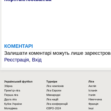
КОМЕНТАРІ
Залишати коментарі можуть лише зареєстрова
Реєстрація
,
Вхід
Українcький футбол
Турніри
Ліги
Збірна
Ліга чемпіонів
Англія
Прем'єр-ліга
Ліга Європи
Іспанія
Перша ліга
Міжнародні
Італія
Друга ліга
Ліга націй
Німеччина
Кубок України
Ліга конференцій
Франція
Молодіжка
ЄВРО-2024
Інші