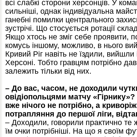
всі слабкі сторони херсонців. У кома
сильніші, однак індивідуальна майсте
ганебні помилки центрального захис
зустрічі. Що стосується ротації скла
Якщо хтось не зміг себе проявити, 
комусь іншому, можливо, в нього вий
Кривий Ріг навіть не їздили, вийшли
Херсоні. Тобто гравцям потрібно да
залежить тільки від них.
– До вас, часом, не доходили чутк
овідіопольцями матчу «Гірнику»?
вже нічого не потрібно, а криворі
потрапляння до першої ліги, відта
– Доходили, говорили практично те 
їм очки потрібніші. На що я своїм фу