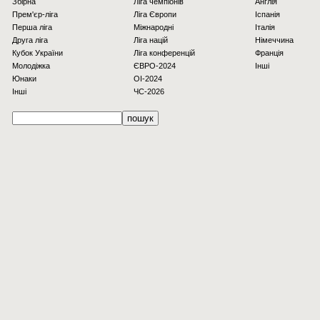
Збірна
Ліга чемпіонів
Англія
Прем'єр-ліга
Ліга Європи
Іспанія
Перша ліга
Міжнародні
Італія
Друга ліга
Ліга націй
Німеччина
Кубок України
Ліга конференцій
Франція
Молодіжка
ЄВРО-2024
Інші
Юнаки
OI-2024
Інші
ЧС-2026