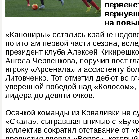
первенс
вернувши
на повы
«Канониры» остались крайне недо
по итогам первой части сезона, всл
президент клуба Алексей Кикирешко
Ангела Червенкова, поручив пост г
игроку «Арсенала» и ассистенту бо
Литовченко. Тот отметил дебют во г
уверенной победой над «Колосом», 
лидера до девяти очков.
Осечкой команды из Коваливки не с
«Скала», сыгравшая вничью с «Буко
коллектив сократил отставание от «К
пропустил вперед «Верес», который