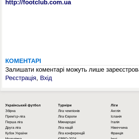
http://footclub.com.ua
КОМЕНТАРІ
Залишати коментарі можуть лише зареєстрова
Реєстрація
,
Вхід
Українcький футбол
Турніри
Ліги
Збірна
Ліга чемпіонів
Англія
Прем'єр-ліга
Ліга Європи
Іспанія
Перша ліга
Міжнародні
Італія
Друга ліга
Ліга націй
Німеччина
Кубок України
Ліга конференцій
Франція
Молодіжка
ЄВРО-2024
Інші