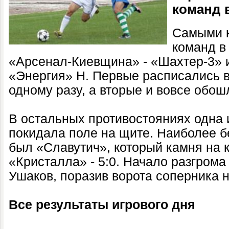
команд 
Самыми 
команд в 
«Арсенал-Киевщина» - «Шахтер-3» 
«Энергия» Н. Первые расписались в 
одному разу, а вторые и вовсе обошл
В остальных противостояниях одна 
покидала поле на щите. Наиболее 
был «Славутич», который камня на к
«Кристалла» - 5:0. Начало разгром
Ушаков, поразив ворота соперника на
Все результаты игрового дня