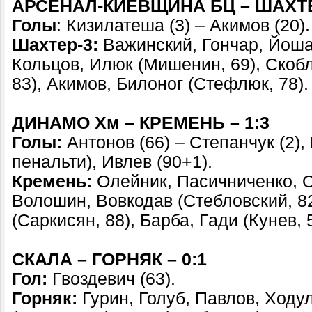
АРСЕНАЛ-КИЕВЩИНА БЦ – ШАХТЕР
Голы
: Кизилатеша (3) – Акимов (20).
Шахтер-3:
Важинский, Гончар, Йоша
Кольцов, Илюк (Мишенин, 69), Скобл
83), Акимов, Билоног (Стефлюк, 78).
ДИНАМО Хм – КРЕМЕНЬ – 1:3
Голы:
Антонов (66) – Степанчук (2),
пенальти), Ивлев (90+1).
Кремень:
Олейник, Пасичниченко, 
Волошин, Вовкодав (Стебловский, 8
(Саркисян, 88), Барба, Гади (Кунев, 
СКАЛА – ГОРНЯК – 0:1
Гол:
Гвоздевич (63).
Горняк
:
Гурин, Голуб, Павлов, Ходу