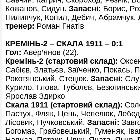
Кожанов, Сидун.
Запасні:
Борис, Ро
Пилипчук, Копил, Дебич, Абрамчук, 
тренер:
Роман Гнатів
КРЕМІНЬ-2 – СКАЛА 1911 – 0:1
Гол:
Авер’янов (22).
Кремінь-2 (стартовий склад):
Оксен
Сабієв, Златьєв, Заїченко, Покась, П
Рокотянський, Стецюк.
Запасні:
Слуц
Курило, Глова, Туболєв, Безклинськ
Ярослав Здирко
Скала 1911 (стартовий склад):
Соло
Пастух, Фляк, Цень, Чепелюк, Лебед
Лісовик, Пучковський.
Запасні:
Завго
Богомаз, Грабовецький, Гуменяк, Іва
Напуда, Петрик, Цвик, Яната, Янко.