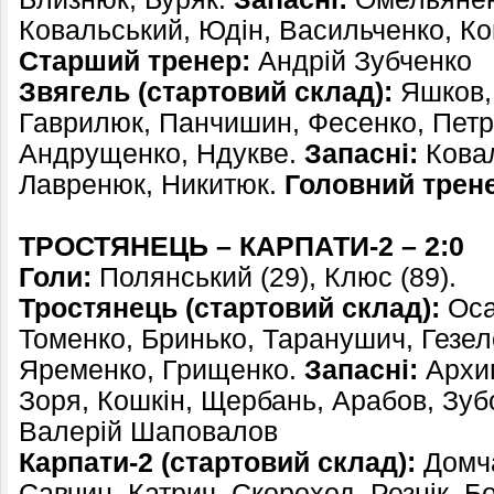
Ковальський, Юдін, Васильченко, Ко
Старший тренер:
Андрій Зубченко
Звягель (стартовий склад):
Яшков, 
Гаврилюк, Панчишин, Фесенко, Пет
Андрущенко, Ндукве.
Запасні:
Ковал
Лавренюк, Никитюк.
Головний трен
ТРОСТЯНЕЦЬ – КАРПАТИ-2 – 2:0
Голи:
Полянський (29), Клюс (89).
Тростянець (стартовий склад):
Оса
Томенко, Бринько, Таранушич, Гезе
Яременко, Грищенко.
Запасні:
Архип
Зоря, Кошкін, Щербань, Арабов, Зуб
Валерій Шаповалов
Карпати-2 (стартовий склад):
Домча
Савчин, Катрич, Скороход, Резнік, Б