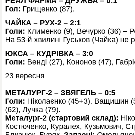
РЕАЛ ФАРМА – ДРУЖБА – 0:1
Гол:
Грищенко (87).
ЧАЙКА – РУХ-2 – 2:1
Голи:
Клименко (9), Вечурко (36) – Р
На 53-й хвилині Гуськов (Чайка) не р
ЮКСА
– КУДРІВКА – 3:0
Голи:
Венді (27), Кононов (47), Габрі
23 вересня
МЕТАЛУРГ-2 – ЗВЯГЕЛЬ – 0:5
Голи:
Ніколаєнко (45+3), Ващишин (51
(62), Лучка (79).
Металург-2 (стартовий склад):
Ніко
Костюченко, Куралех, Кузьмович, Стр
Близнюк, Буряк.
Запасні:
Омельяненк