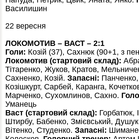
Василишин
22 вересня
ЛОКОМОТИВ – ВАСТ – 2:1
Голи:
Козій (37), Сахнюк (90+1, з пена
Локомотив (стартовий склад):
Абра
Тітаренко, Жуков, Кратов, Мельниче
Сахненко, Козій.
Запасні:
Панченко,
Козішкурт, Сарбей, Каранга, Кочетко
Марченко, Сухомлинов, Сахно.
Голо
Уманець
Васт (стартовий склад):
Горбатюк, І
Штирбу, Бабенко, Змієвський, Душук
Вітенко, Студенко.
Запасні:
Шиманец
Колосков.
Головний тренер:
Артем 