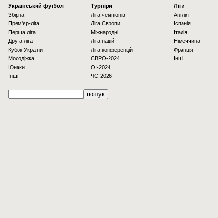
Українcький футбол
Турніри
Ліги
Збірна
Ліга чемпіонів
Англія
Прем'єр-ліга
Ліга Європи
Іспанія
Перша ліга
Міжнародні
Італія
Друга ліга
Ліга націй
Німеччина
Кубок України
Ліга конференцій
Франція
Молодіжка
ЄВРО-2024
Інші
Юнаки
OI-2024
Інші
ЧС-2026