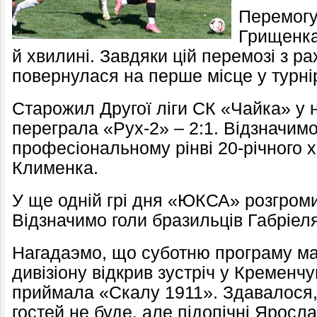
Перемогу
Грищенка,
й хвилині. Завдяки цій перемозі з р
повернулася на перше місце у турнір
Старожил Другої ліги СК «Чайка» у 
переграла «Рух-2» – 2:1. Відзначим
професіональному рінві 20-річного 
Клименка.
У ще одній грі дня «ЮКСА» розгроми
Відзначимо голи бразильців Габріеля
Нагадаэмо, що суботню програму мат
дивізіону відкрив зустріч у Кременч
приймала «Скалу 1911». Здавалося
гостей не буде, але підопічні Яросл