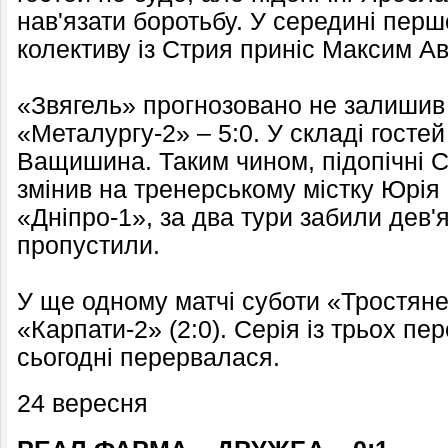
нав'язати боротьбу. У середині пер
колективу із Стрия приніс Максим Ав
«Звягель» прогнозовано не залишив
«Металургу-2» – 5:0. У складі госте
Ващишина. Таким чином, підопічні 
змінив на тренерському містку Юрі
«Дніпро-1», за два тури забили дев'я
пропустили.
У ще одному матчі суботи «Тростян
«Карпати-2» (2:0). Серія із трьох пе
сьогодні перервалася.
24 вересня