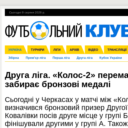
Сьогодні 9 серпня 2026 р.
Гарячі теми
УПЛ, 2-й тур
ВІЙНА
УПЛ-ПЕРЕХОДИ
УКРАЇНА
Ліга чемпіонів
Англія
ЧС-2014
Іспанія
ЄВРО-2016
ТУРНІРИ
Ліга Європи
Італія
Росія
ЛІГИ
Німеччина
Міжнародні
Кубок конфедерацій
АРХІВ
Франція
ВІДЕО
Ліга націй
Інші
ЧЄ-2015 (U-21
ТРАНСЛЯЦІЇ
Ліга конф
Збірна
Прем'єр-ліга
Перша ліга
Друга ліга
Кубок України
Друга ліга. «Колос-2» перема
забирає бронзові медалі
Сьогодні у Черкасах у матчі між «К
визначився бронзовий призер Другої 
Ковалівки посів друге місце у групі 
фінішували другими у групі А. Також