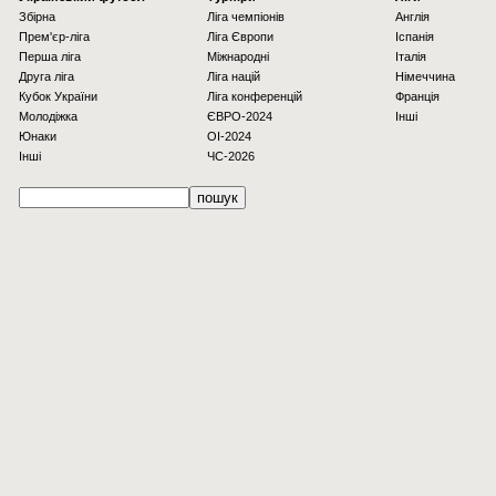
Збірна
Ліга чемпіонів
Англія
Прем'єр-ліга
Ліга Європи
Іспанія
Перша ліга
Міжнародні
Італія
Друга ліга
Ліга націй
Німеччина
Кубок України
Ліга конференцій
Франція
Молодіжка
ЄВРО-2024
Інші
Юнаки
OI-2024
Інші
ЧС-2026