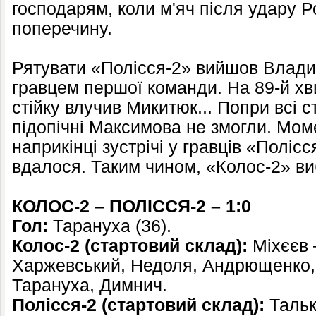
господарям, коли м'яч після удару 
поперечину.
Рятувати «Полісся-2» вийшов Влади
гравцем першої команди. На 89-й хви
стійку влучив Микитюк... Попри всі с
підопічні Максимова не змогли. Мом
наприкінці зустрічі у гравців «Полісс
вдалося. Таким чином, «Колос-2» ви
КОЛОС-2 – ПОЛІССЯ-2 – 1:0
Гол:
Тарануха (36).
Колос-2 (стартовий склад):
Міхєєв 
Харжевський, Недоля, Андрющенко,
Тарануха, Димнич.
Полісся-2 (стартовий склад):
Тальк