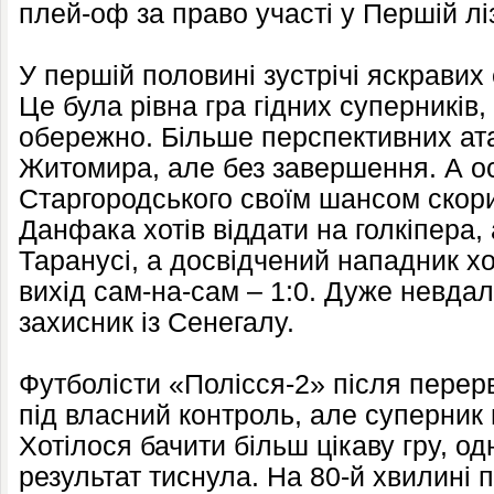
плей-оф за право участі у Першій ліз
У першій половині зустрічі яскравих 
Це була рівна гра гідних суперників
обережно. Більше перспективних атак
Житомира, але без завершення. А ос
Старгородського своїм шансом скори
Данфака хотів віддати на голкіпера,
Таранусі, а досвідчений нападник х
вихід сам-на-сам – 1:0. Дуже невдал
захисник із Сенегалу.
Футболісти «Полісся-2» після перерв
під власний контроль, але суперник
Хотілося бачити більш цікаву гру, од
результат тиснула. На 80-й хвилині