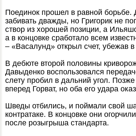
Поединок прошел в равной борьбе.
забивать дважды, но Григорик не по
створ из хорошей позиции, а Ильяш
а в концовке сработало всем извес
– «Васалунд» открыл счет, убежав в 
В дебюте второй половины криворож
Давыденко воспользовался передаче
слету пробил в дальний угол. Позже
вперед Горват, но оба его удара ока
Шведы отбились, и поймали свой ш
контратаке. В концовке они огорчил
после розыгрыша стандарта.