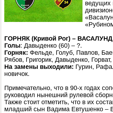
ведущих 
дивизион
«Васалун
«Рубином
ГОРНЯК (Кривой Рог) – ВАСАЛУНД 
Голы
: Давыденко (60) – ?.
Горняк:
Фельде, Голуб, Павлов, Бае
Рябов, Григорик, Давыденко, Горват
На замены выходили:
Гурин, Рафа
новичок.
Примечательно, что в 90-х годах с
руководил нынешний рулевой сборн
Также стоит отметить, что в их сост
младший сын Вадима Евтушенко – 