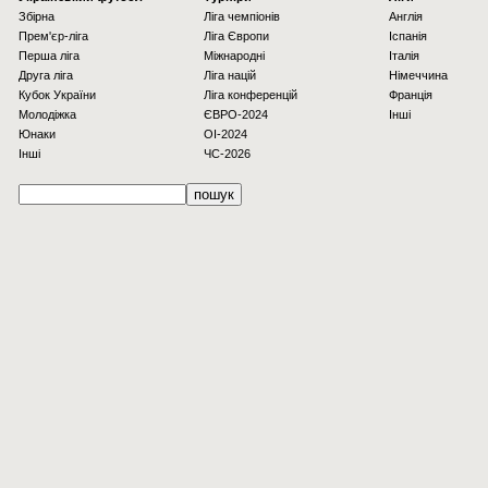
Збірна
Ліга чемпіонів
Англія
Прем'єр-ліга
Ліга Європи
Іспанія
Перша ліга
Міжнародні
Італія
Друга ліга
Ліга націй
Німеччина
Кубок України
Ліга конференцій
Франція
Молодіжка
ЄВРО-2024
Інші
Юнаки
OI-2024
Інші
ЧС-2026