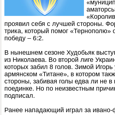
«муницип
аматорсь
«Королив
проявил себя с лучшей стороны. Фо
трика, который помог «Тернополю»
победу – 6:2.
В нынешнем сезоне Худобьяк высту
из Николаева. Во второй лиге Украи
которых забил 8 голов. Зимой Игорь
армянском «Титане», в котором так
стороны, забивая голы едва ли не 
поединке. Но по неизвестным причи
подписал.
Ранее нападающий играл за ивано-