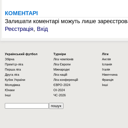
КОМЕНТАРІ
Залишати коментарі можуть лише зареєстрова
Реєстрація
,
Вхід
Українcький футбол
Турніри
Ліги
Збірна
Ліга чемпіонів
Англія
Прем'єр-ліга
Ліга Європи
Іспанія
Перша ліга
Міжнародні
Італія
Друга ліга
Ліга націй
Німеччина
Кубок України
Ліга конференцій
Франція
Молодіжка
ЄВРО-2024
Інші
Юнаки
OI-2024
Інші
ЧС-2026