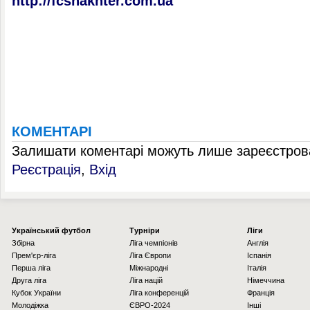
http://fcshakhter.com.ua
КОМЕНТАРІ
Залишати коментарі можуть лише зареєстрова
Реєстрація
,
Вхід
Українcький футбол
Турніри
Ліги
Збірна
Ліга чемпіонів
Англія
Прем'єр-ліга
Ліга Європи
Іспанія
Перша ліга
Міжнародні
Італія
Друга ліга
Ліга націй
Німеччина
Кубок України
Ліга конференцій
Франція
Молодіжка
ЄВРО-2024
Інші