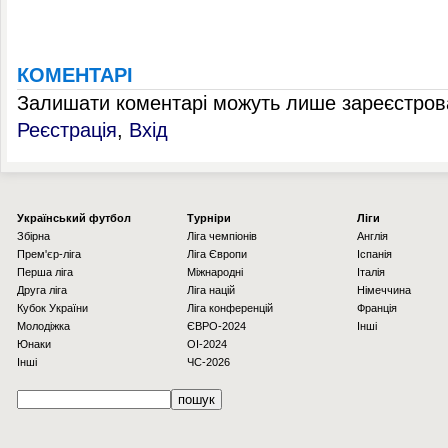
КОМЕНТАРІ
Залишати коментарі можуть лише зареєстрова
Реєстрація
,
Вхід
Українcький футбол
Турніри
Ліги
Збірна
Ліга чемпіонів
Англія
Прем'єр-ліга
Ліга Європи
Іспанія
Перша ліга
Міжнародні
Італія
Друга ліга
Ліга націй
Німеччина
Кубок України
Ліга конференцій
Франція
Молодіжка
ЄВРО-2024
Інші
Юнаки
OI-2024
Інші
ЧС-2026