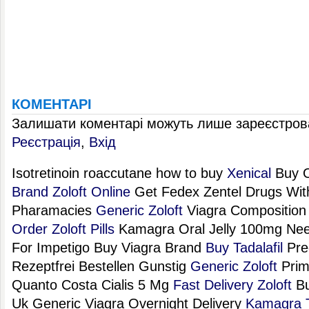
КОМЕНТАРІ
Залишати коментарі можуть лише зареєстрова
Реєстрація
,
Вхід
Isotretinoin roaccutane how to buy
Xenical
Buy O
Brand Zoloft Online
Get Fedex Zentel Drugs Wit
Pharamacies
Generic Zoloft
Viagra Composition
Order Zoloft Pills
Kamagra Oral Jelly 100mg Ne
For Impetigo Buy Viagra Brand
Buy Tadalafil
Prec
Rezeptfrei Bestellen Gunstig
Generic Zoloft
Prim
Quanto Costa Cialis 5 Mg
Fast Delivery Zoloft
Bu
Uk Generic Viagra Overnight Delivery
Kamagra T