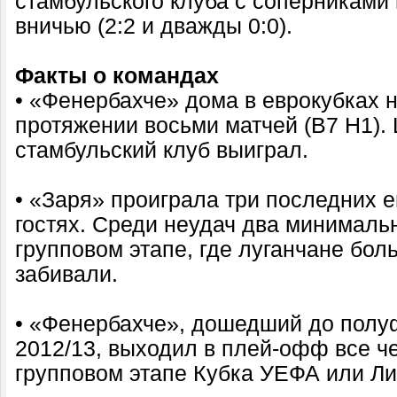
стамбульского клуба с соперниками
вничью (2:2 и дважды 0:0).
Факты о командах
• «Фенербахче» дома в еврокубках 
протяжении восьми матчей (В7 Н1).
стамбульский клуб выиграл.
• «Заря» проиграла три последних 
гостях. Среди неудач два минималь
групповом этапе, где луганчане бол
забивали.
• «Фенербахче», дошедший до полу
2012/13, выходил в плей-офф все че
групповом этапе Кубка УЕФА или Ли