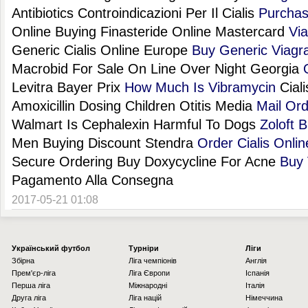
Antibiotics Controindicazioni Per Il Cialis
Purchas
Online Buying Finasteride Online Mastercard
Via
Generic Cialis Online Europe
Buy Generic Viagr
Macrobid For Sale On Line Over Night Georgia
Levitra Bayer Prix
How Much Is Vibramycin
Ciali
Amoxicillin Dosing Children Otitis Media
Mail Or
Walmart Is Cephalexin Harmful To Dogs
Zoloft 
Men Buying Discount Stendra
Order Cialis Onli
Secure Ordering Buy Doxycycline For Acne
Buy 
Pagamento Alla Consegna
2017-05-21 01:08
Українcький футбол
Турніри
Ліги
Збірна
Ліга чемпіонів
Англія
Прем'єр-ліга
Ліга Європи
Іспанія
Перша ліга
Міжнародні
Італія
Друга ліга
Ліга націй
Німеччина