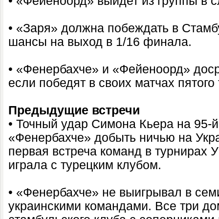
• «Фейеноорд» выйдет из группы в 
• «Заря» должна побеждать в Стамб
шансы на выход в 1/16 финала.
• «Фенербахче» и «Фейеноорд» дос
если победят в своих матчах пятого 
Предыдущие встречи
• Точный удар Симона Кьера на 95-й
«Фенербахче» добыть ничью на Укра
первая встреча команд в турнирах 
играла с турецким клубом.
• «Фенербахче» не выигрывал в семи
украинскими командами. Все три д