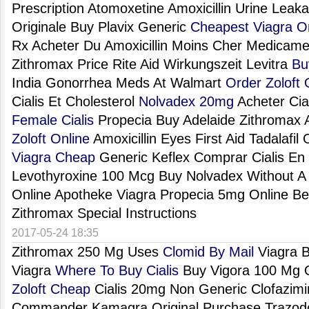
Prescription Atomoxetine Amoxicillin Urine Lea
Originale Buy Plavix Generic
Cheapest Viagra O
Rx Acheter Du Amoxicillin Moins Cher Medicam
Zithromax Price Rite Aid Wirkungszeit Levitra
Bu
India Gonorrhea Meds At Walmart
Order Zoloft 
Cialis Et Cholesterol
Nolvadex 20mg
Acheter Cial
Female Cialis
Propecia Buy Adelaide Zithromax 
Zoloft Online
Amoxicillin Eyes First Aid Tadalafi
Viagra Cheap
Generic Keflex Comprar Cialis En
Levothyroxine 100 Mcg Buy Nolvadex Without A 
Online Apotheke Viagra Propecia 5mg Online Be
Zithromax Special Instructions
2017-05-24 18:35
Zithromax 250 Mg Uses
Clomid By Mail
Viagra B
Viagra
Where To Buy Cialis
Buy Vigora 100 Mg 
Zoloft Cheap
Cialis 20mg Non Generic Clofazim
Commander Kamagra Original Purchase Trazo