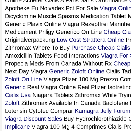
Online Acheter Cialis A Paris Sans Ordonnance
Apotheke Eu Nolvadex Pct For Sale
Viagra Onli
Dicyclomine Muscle Spasms Medication Tablet M
Generic Plavix Online Viagra Rezeptfrei Mannh
Medicament Priligy Generico On Line
Cheap Cia
Originalverpackung
Low Cost Strattera Online
Pr
Zithromax Where To Buy
Purchase Cheap Cialis
Amoxicillin Tablets Food Interactions
Viagra For 
Propecia Meds From Canada Without Rx
Cheap 
Next Day Viagra
Generic Zoloft Online
Cialis Tad
Zoloft On Line
Viagra Pfizer 100 Mg Prezzo Com
Generic
Real Viagra Online Real Pfizer Isotretino
Cialis Usa
Niagara Tablets Zithromax While Tryi
Zoloft
Zithromax Available In Canada Baclofene
Lotensin Cytotec Comprar
Kamagra Jelly Forum
Viagra Discount Sales
Buy Hydrochlorothiazide 
Implicane
Viagra 100 Mg 4 Comprimes Cialis Pr