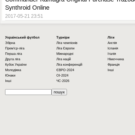
Synthroid Online
2017-05-21 23:51
Українcький футбол
Турніри
Ліги
Збірна
Ліга чемпіонів
Англія
Прем'єр-ліга
Ліга Європи
Іспанія
Перша ліга
Міжнародні
Італія
Друга ліга
Ліга націй
Німеччина
Кубок України
Ліга конференцій
Франція
Молодіжка
ЄВРО-2024
Інші
Юнаки
OI-2024
Інші
ЧС-2026