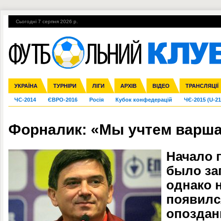
Сьогодні 7 серпня 2026 р.
Гарячі теми
УПЛ, 1-й тур
ВІЙНА
УПЛ-ПЕРЕХОДИ
УКРАЇНА
Збірна
Ліга чемпіонів
Англія
Іспанія
Прем'єр-ліга
ТУРНІРИ
Ліга Європи
Італія
Перша ліга
ЛІГИ
Німеччина
Міжнародні
АРХІВ
Друга ліга
Франція
ВІДЕО
Ліга націй
Кубок України
Інші
ТРАНСЛЯЦІЇ
Ліга конф
ЧС-2014
ЄВРО-2016
Росія
Кубок конфедерацій
ЧЄ-2015 (U-21
Форналик: «Мы учтем варш
Начало 
было за
однако 
появилс
опоздани