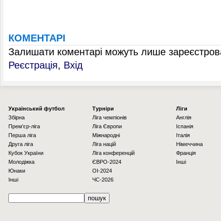
КОМЕНТАРІ
Залишати коментарі можуть лише зареєстрова
Реєстрація
,
Вхід
Українcький футбол
Турніри
Ліги
Збірна
Ліга чемпіонів
Англія
Прем'єр-ліга
Ліга Європи
Іспанія
Перша ліга
Міжнародні
Італія
Друга ліга
Ліга націй
Німеччина
Кубок України
Ліга конференцій
Франція
Молодіжка
ЄВРО-2024
Інші
Юнаки
OI-2024
Інші
ЧС-2026