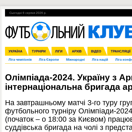
Сьогодні 6 серпня 2026 р.
Гарячі теми
УПЛ, 1-й тур
ВІЙНА
УПЛ-ПЕРЕХОДИ
УКРАЇНА
Збірна
Англія
ЧС-2014
Іспанія
Прем'єр-ліга
ЄВРО-2016
ТУРНІРИ
Італія
Росія
Перша ліга
ЛІГИ
Німеччина
Кубок конфедерацій
АРХІВ
Друга ліга
Франція
ВІДЕО
Кубок України
Інші
ЧЄ-2015 (U-21
ТРАНСЛЯЦІЇ
Ліга чемпіонів
Ліга Європи
Міжнародні
Ліга націй
Ліга конф
Олімпіада-2024. Україну з А
інтернаціональна бригада ар
На завтрашньому матчі 3-го туру гру
футбольного турніру Олімпіади-2024
(початок – о 18:00 за Києвом) прац
суддівська бригада на чолі з предст