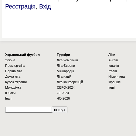
Реєстрація
,
Вхід
Українcький футбол
Турніри
Ліги
Збірна
Ліга чемпіонів
Англія
Прем'єр-ліга
Ліга Європи
Іспанія
Перша ліга
Міжнародні
Італія
Друга ліга
Ліга націй
Німеччина
Кубок України
Ліга конференцій
Франція
Молодіжка
ЄВРО-2024
Інші
Юнаки
OI-2024
Інші
ЧС-2026