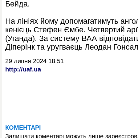
Бейда.
На лініях йому допомагатимуть анг
кенієць Стефен Ємбе. Четвертий ар
(Уганда). За систему ВАА відповіда
Діперінк та уругваєць Леодан Гонсал
29 липня 2024 18:51
http://uaf.ua
КОМЕНТАРІ
Залишати коментарі можуть лише зареєстрова