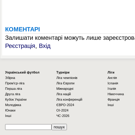
КОМЕНТАРІ
Залишати коментарі можуть лише зареєстрова
Реєстрація
,
Вхід
Українcький футбол
Турніри
Ліги
Збірна
Ліга чемпіонів
Англія
Прем'єр-ліга
Ліга Європи
Іспанія
Перша ліга
Міжнародні
Італія
Друга ліга
Ліга націй
Німеччина
Кубок України
Ліга конференцій
Франція
Молодіжка
ЄВРО-2024
Інші
Юнаки
OI-2024
Інші
ЧС-2026