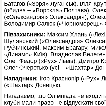
Батагов («Зоря» Луганськ), Ілля Кру
(обидва – «Ворскла» Полтава), Оле
(«Олександрія» Олександрія), Олексі
Володимир Салюк («Чорноморець» 
Півзахисники:
Максим Хлань («Лехі
Шулянський («Олександрія» Олексан
Рубчинський, Максим Брагару, Мико
«Динамо» Київ), Владислав Велетень
Олег Федор («Рух» Львів), Дмитро Кр
Олег Очеретько (усі – «Шахтар» Дон
Нападники:
Ігор Краснопір («Рух» Л
(«Шахтар» Донецьк).
Нагадаємо, що Олімпіада не входит
клуби мали право не відпускати своїх