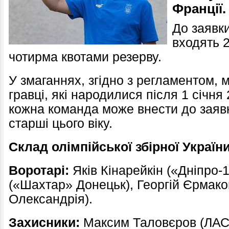
Франції
До заявк
входять 2
чотирма квотами резерву.
У змаганнях, згідно з регламентом, 
гравці, які народилися після 1 січня 
кожна команда може внести до заявки
старші цього віку.
Склад олімпійської збірної Україн
Воротарі:
Яків Кінарейкін («Дніпро-
(«Шахтар» Донецьк), Георгій Єрмак
Олександрія).
Захисники:
Максим Таловєров (ЛАСК