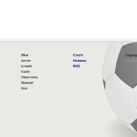
Ліги
Статті
Copyrig
Англія
Новини
Рорзро
Іспанія
RSS
Італія
Німеччина
Франція
Інші