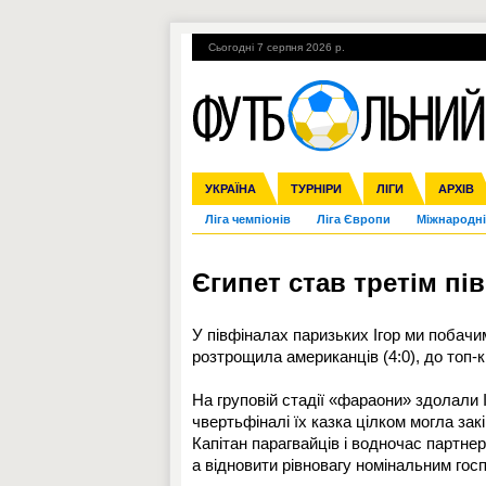
Сьогодні 7 серпня 2026 р.
Гарячі теми
УПЛ, 1-й тур
ВІЙНА
УКРАЇНА
Збірна
Англія
ЧС-2014
Іспанія
Прем'єр-ліга
ЄВРО-2016
ТУРНІРИ
Італія
Росія
Перша ліга
ЛІГИ
Німеччина
Кубок ко
АРХІВ
Дру
Ліга чемпіонів
Ліга Європи
Міжнародні
Єгипет став третім пі
У півфіналах паризьких Ігор ми побачим
розтрощила американців (4:0), до топ-к
На груповій стадії «фараони» здолали І
чвертьфіналі їх казка цілком могла зак
Капітан парагвайців і водночас партнер
а відновити рівновагу номінальним го