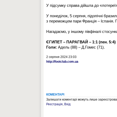
У підсумку справа дійшла до «лотереї»
У понеділок, 5 серпня, підопічні брази
з переможцем пари Франція – Іспанія. Г
Нагадаємо, у іншому півфіналі стосунк
ЄГИПЕТ – ПАРАГВАЙ – 1:1
(
пен. 5:4
)
Голи:
Адель (88) – Д.Гомес (71).
2 серпня 2024 23:03
http://footclub.com.ua
КОМЕНТАРІ
Залишати коментарі можуть лише зареєстрован
Реєстрація
,
Вхід