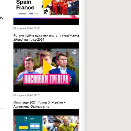
лу
09 серпня 2024 23:00
Ротань підбив підсумки виступу української
збірної на Іграх-2024
02 серпня 2024 16:24
Олімпіада-2024. Група B. Україна –
Аргентина. Огляд матчу