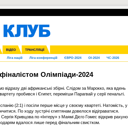
УПЛ-ПЕРЕХОДИ
СКРИЖАЛІ
ЄВРОКУБКИ
Зол
нфедерацій
га ліга
Франція
ВІДЕО
Кубок України
Інші
ЧЄ-2015 (U-21)
ТРАНСЛЯЦІЇ
Молодіжка
Копа Америка
Юнаки
ЧС-2018
Інші
ЄВРО-2020
Ч
Ліга націй
Ліга конференцій
ЄВРО-2024
OI-2024
ЧС-2026
вфіналістом Олімпіади-2024
о відразу дві африканські збірні. Слідом за Марокко, яка вдень
вартету пробився і Єгипет, перемігши Парагвай у серії пенальті.
спанію (2:1) і посіли перше місце у своєму квартеті. Натомість, у
інчитися. По ходу зустрічі єгиптянам довелося відіграватися.
 Сергія Кривцова по «Інтеру» з Маямі Дієго Гомес відкрив рахуно
сподарям вдалося лише перед фінальним свистком.