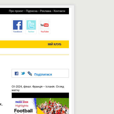
-
-
-
Про проект
Підписка
Реклама
Контакти
отий КЛУБ
УСІ ТРАНСФЕРИ
С-2019 (U-20)
ЧС-2022
МІЙ КЛУБ
Поділитися
ОІ-2024, фінал. Франція – Іспанія. Огляд
матчу
к,