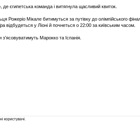
, де єгипетська команда і витягнула щасливий квиток.
льця Рожеріо Мікале битимуться за путівку до олімпійського фіна
ра відбудеться у Ліоні й почнеться о 22:00 за київським часом.
и з’ясовуватимуть Марокко та Іспанія.
і користувачі.