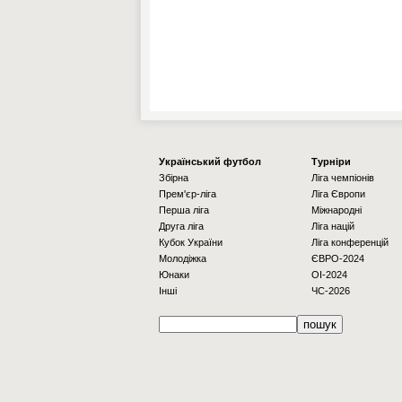
Українcький футбол
Турніри
Збірна
Ліга чемпіонів
Прем'єр-ліга
Ліга Європи
Перша ліга
Міжнародні
Друга ліга
Ліга націй
Кубок України
Ліга конференцій
Молодіжка
ЄВРО-2024
Юнаки
OI-2024
Інші
ЧС-2026