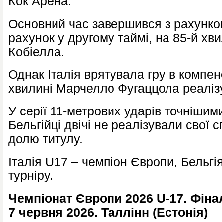
Кок Арена.
Основний час завершився з рахунком
рахунок у другому таймі, на 85-й хв
Кобіелла.
Однак Італія врятувала гру в компе
хвилині Марчелло Фугаццола реалізу
У серії 11-метрових ударів точнішими 
Бельгійці двічі не реалізували свої 
долю титулу.
Італія U17 – чемпіон Європи, Бельгі
турніру.
Чемпіонат Європи 2026 U-17. Фіна
7 червня 2026. Таллінн (Естонія)