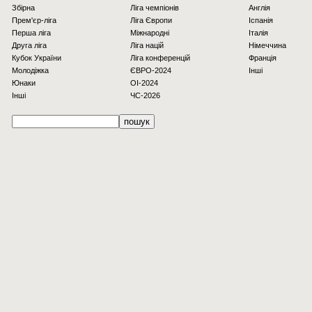
Збірна
Ліга чемпіонів
Англія
Прем'єр-ліга
Ліга Європи
Іспанія
Перша ліга
Міжнародні
Італія
Друга ліга
Ліга націй
Німеччина
Кубок України
Ліга конференцій
Франція
Молодіжка
ЄВРО-2024
Інші
Юнаки
OI-2024
Інші
ЧС-2026