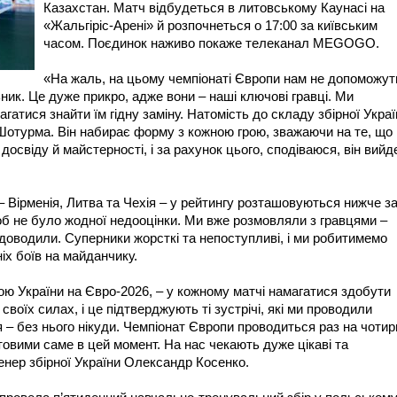
Казахстан. Матч відбудеться в литовському Каунасі на
«Жальгіріс-Арені» й розпочнеться о 17:00 за київським
часом. Поєдинок наживо покаже телеканал MEGOGO.
«На жаль, на цьому чемпіонаті Європи нам не допоможут
ик. Це дуже прикро, адже вони – наші ключові гравці. Ми
атися знайти їм гідну заміну. Натомість до складу збірної Украї
 Шотурма. Він набирає форму з кожною грою, зважаючи на те, що
досвіду й майстерності, і за рахунок цього, сподіваюся, він вийд
 Вірменія, Литва та Чехія – у рейтингу розташовуються нижче з
об не було жодної недооцінки. Ми вже розмовляли з гравцями –
доводили. Суперники жорсткі та непоступливі, і ми робитимемо
іх боїв на майданчику.
ою України на Євро-2026, – у кожному матчі намагатися здобути
своїх силах, і це підтверджують ті зустрічі, які ми проводили
я – без нього нікуди. Чемпіонат Європи проводиться раз на чотир
отовими саме в цей момент. На нас чекають дуже цікаві та
ренер збірної України Олександр Косенко.