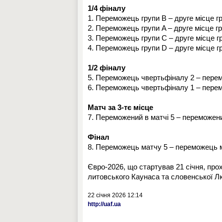
1/4 фіналу
1. Переможець групи B – друге місце г
2. Переможець групи A – друге місце г
3. Переможець групи C – друге місце г
4. Переможець групи D – друге місце г
1/2 фіналу
5. Переможець чвертьфіналу 2 – пере
6. Переможець чвертьфіналу 1 – пере
Матч за 3-тє місце
7. Переможений в матчі 5 – переможени
Фінал
8. Переможець матчу 5 – переможець 
Євро-2026, що стартував 21 січня, про
литовського Каунаса та словенської Л
22 січня 2026 12:14
http://uaf.ua