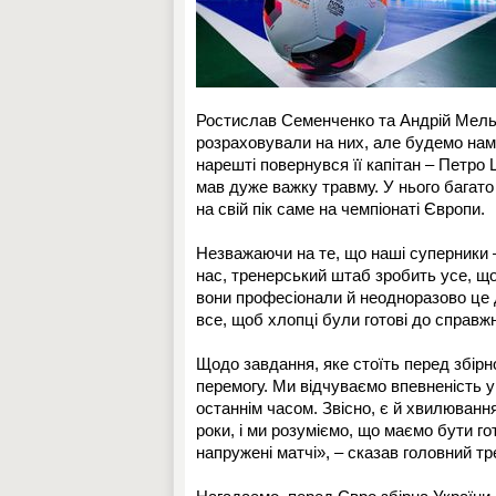
Ростислав Семенченко та Андрій Мельн
розраховували на них, але будемо намаг
нарешті повернувся її капітан – Петро
мав дуже важку травму. У нього багато 
на свій пік саме на чемпіонаті Європи.
Незважаючи на те, що наші суперники –
нас, тренерський штаб зробить усе, щ
вони професіонали й неодноразово це 
все, щоб хлопці були готові до справжн
Щодо завдання, яке стоїть перед збірн
перемогу. Ми відчуваємо впевненість у 
останнім часом. Звісно, є й хвилюванн
роки, і ми розуміємо, що маємо бути г
напружені матчі», – сказав головний т