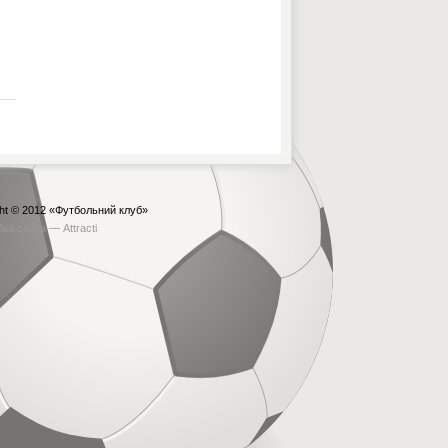
ht © 2012
«Футбольний клуб»
бка сайта —
Attracti