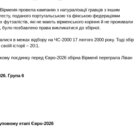
Вірменія провела кампанію з натуралізації гравців з іншим
отесту, поданого португальською та фінською федераціями
х футзалістів, які не мають вірменського коріння й не проживали
ни, було позбавлено права викликатися до збірної.
ічалися в межах відбору на ЧС-2000 17 лютого 2000 року. Тоді збі
оїй історії – 20:1.
кому поєдинку перед Євро-2026 збірна Вірменії переграла Ліван
26. Група 6
руповому етапі Євро-2026