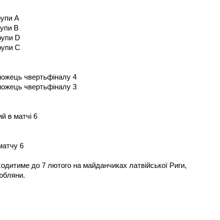
рупи A
рупи B
рупи D
рупи C
можець чвертьфіналу 4
можець чвертьфіналу 3
й в матчі 6
матчу 6
ходитиме до 7 лютого на майданчиках латвійської Риги,
юбляни.