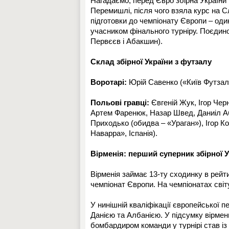
Нагадаємо, перед Євро збірна України
Перемишлі, після чого взяла курс на С
підготовки до чемпіонату Європи – оди
учасником фінального турніру. Поєдино
Первєєв і Абакшин).
Склад збірної України з футзалу
Воротарі:
Юрій Савенко («Київ Футзал»
Польові гравці:
Євгеній Жук, Ігор Чер
Артем Фаренюк, Назар Швед, Даниіл А
Приходько (обидва – «Ураган»), Ігор К
Наварра», Іспанія).
Вірменія: перший суперник збірної 
Вірменія займає 13-ту сходинку в рейт
чемпіонат Європи. На чемпіонатах світ
У нинішній кваліфікації європейської п
Данією та Албанією. У підсумку вірмен
бомбардиром команди у турнірі став і