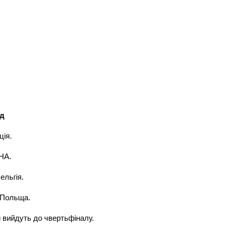
нд
ція.
ЇНА.
ельгія.
, Польща.
и вийдуть до чвертьфіналу.