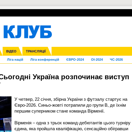
УПЛ-ПЕРЕХОДИ
СКРИЖАЛІ
ЄВРОКУБКИ
Зол
нфедерацій
га ліга
Франція
ВІДЕО
Кубок України
Інші
ЧЄ-2015 (U-21)
ТРАНСЛЯЦІЇ
Молодіжка
Копа Америка
Юнаки
ЧС-2018
Інші
ЄВРО-2020
Ч
Ліга націй
Ліга конференцій
ЄВРО-2024
OI-2024
ЧС-2026
 Сьогодні Україна розпочинає виступ
ї
У четвер, 22 січня, збірна України з футзалу стартує на
Євро-2026. Синьо-жовті потрапили до групи B, де їхнім
першим суперником стане команда Вірменії.
Вірменія – одна з трьох команд-дебютантів цього турніру 
єдина, яка пройшла кваліфікацію, сенсаційно обігравши