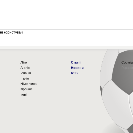
і користувачі.
Ліги
Статті
Copyrig
Англія
Новини
Рорзро
Іспанія
RSS
Італія
Німеччина
Франція
Інші