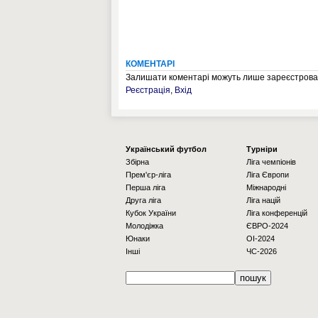
КОМЕНТАРІ
Залишати коментарі можуть лише зареєстрован
Реєстрація
,
Вхід
Українcький футбол
Турніри
Збірна
Ліга чемпіонів
Прем'єр-ліга
Ліга Європи
Перша ліга
Міжнародні
Друга ліга
Ліга націй
Кубок України
Ліга конференцій
Молодіжка
ЄВРО-2024
Юнаки
OI-2024
Інші
ЧС-2026