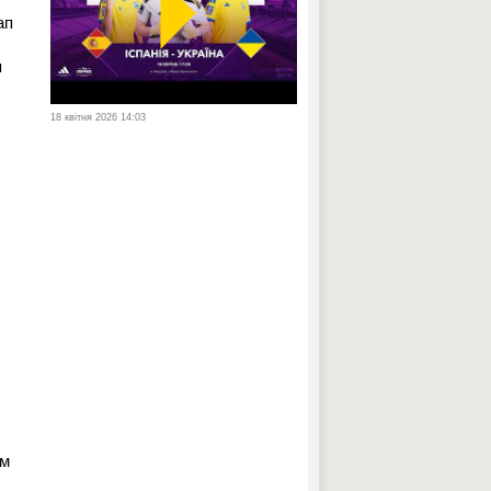
у
ап
я
18 квітня 2026 14:03
,
им