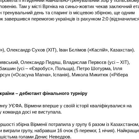
 провела п’ятиденний навчально-тренувальний збір у польськом
ловенію. Там у місті Вргніка на синьо-жовтих чекав заключний ет
н тренувальний день та спаринг із місцевою збірною, ще одним
к завершився перемогою українців із рахунком 2:0 (відзначилис
), Олександр Сухов (ХІТ), Іван Бєлімов («Каспій», Казахстан).
нявський, Олександр Педяш, Владислав Первєєв (усі – ХІТ),
бакшин (усі – «Євробус», Польща), Петро Шотурма, Ілля
орсун («Осасуна Магна», Іспанія), Микола Микитюк («Рібера
України – дебютант фінального турніру
ингу УЄФА. Вірмени вперше у своїй історії кваліфікувалися на
у команда досі не виступала.
ершості збірна Вірменії потрапила у групу 6 разом із Казахстаном
и виграли групу, набравши 16 очок (5 перемог, 1 нічия). Найкращ
з шістьма голами Денис Неведров.