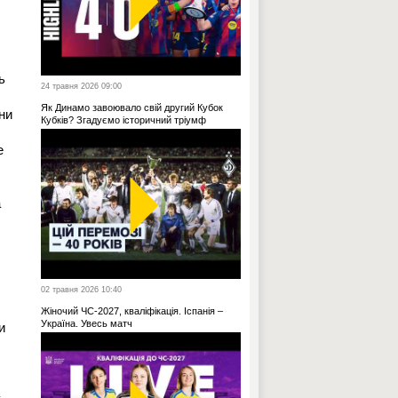
ь
24 травня 2026 09:00
Як Динамо завоювало свій другий Кубок
ни
Кубків? Згадуємо історичний тріумф
е
а
02 травня 2026 10:40
Жіночий ЧС-2027, кваліфікація. Іспанія –
Україна. Увесь матч
и