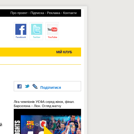
-
-
-
Про проект
Підписка
Реклама
Контакти
отий КЛУБ
УСІ ТРАНСФЕРИ
С-2019 (U-20)
ЧС-2022
МІЙ КЛУБ
Поділитися
Ліга чемпіонів УЄФА серед жінок, фінал.
Барселона – Ліон. Огляд матчу
й