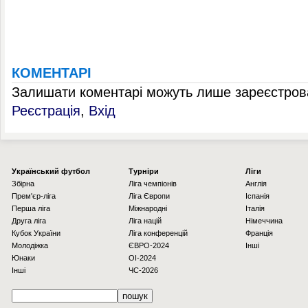
КОМЕНТАРІ
Залишати коментарі можуть лише зареєстрова
Реєстрація
,
Вхід
Українcький футбол
Турніри
Ліги
Збірна
Ліга чемпіонів
Англія
Прем'єр-ліга
Ліга Європи
Іспанія
Перша ліга
Міжнародні
Італія
Друга ліга
Ліга націй
Німеччина
Кубок України
Ліга конференцій
Франція
Молодіжка
ЄВРО-2024
Інші
Юнаки
OI-2024
Інші
ЧС-2026