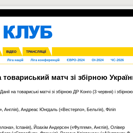
УПЛ-ПЕРЕХОДИ
СКРИЖАЛІ
ЄВРОКУБКИ
Зол
нфедерацій
га ліга
Франція
ВІДЕО
Кубок України
Інші
ЧЄ-2015 (U-21)
ТРАНСЛЯЦІЇ
Молодіжка
Копа Америка
Юнаки
ЧС-2018
Інші
ЄВРО-2020
Ч
Ліга націй
Ліга конференцій
ЄВРО-2024
OI-2024
ЧС-2026
на товариський матч зі збірною Україн
анії на товариські матчі зі збірною ДР Конго (3 червня) і збірною
 Англія), Андреас Юнгдаль («Вестерло», Бельгія), Філіп
она», Іспанія), Йоахім Андерсен («Фулгем», Англія), Олівер