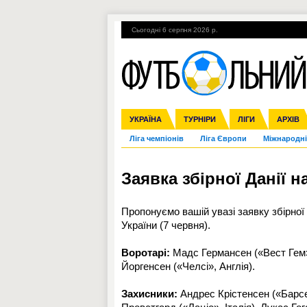
Сьогодні 6 серпня 2026 р.
Гарячі теми
УПЛ, 1-й тур
ВІЙНА
УКРАЇНА
Збірна
Англія
ЧС-2014
Іспанія
Прем'єр-ліга
ЄВРО-2016
ТУРНІРИ
Італія
Росія
Перша ліга
ЛІГИ
Німеччина
Кубок ко
АРХІВ
Дру
Ліга чемпіонів
Ліга Європи
Міжнародні
Заявка збірної Данії 
Пропонуємо вашій увазі заявку збірної Д
України (7 червня).
Воротарі:
Мадс Германсен («Вест Гем»,
Йоргенсен («Челсі», Англія).
Захисники:
Андрес Крістенсен («Барсел