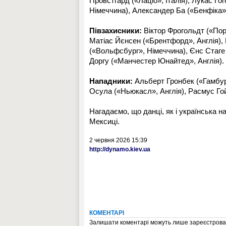
Провстгард («Лаціо», Італія), Лукас Го
Німеччина), Александер Ба («Бенфіка»
Півзахисники:
Віктор Фрогольдт («Порт
Матіас Йєнсен («Брентфорд», Англія), 
(«Вольфсбург», Німеччина), Єнс Стаге (
Доргу («Манчестер Юнайтед», Англія).
Нападники:
Альберт Гронбек («Гамбург
Осула («Ньюкасл», Англія), Расмус Гойл
Нагадаємо, що данці, як і українська 
Мексиці.
2 червня 2026 15:39
http://dynamo.kiev.ua
КОМЕНТАРІ
Залишати коментарі можуть лише зареєстрован