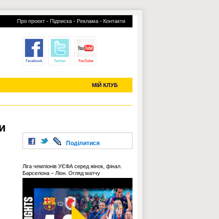
-
-
-
Про проект
Підписка
Реклама
Контакти
отий КЛУБ
УСІ ТРАНСФЕРИ
С-2019 (U-20)
ЧС-2022
МІЙ КЛУБ
и
Поділитися
Ліга чемпіонів УЄФА серед жінок, фінал.
Барселона – Ліон. Огляд матчу