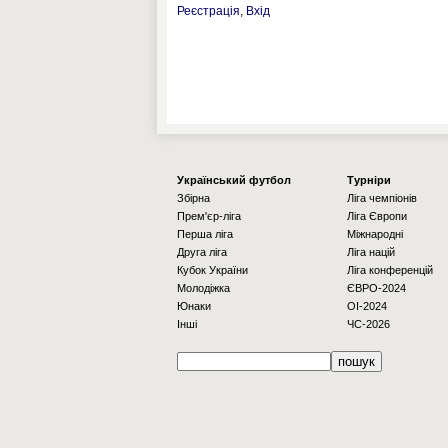
Реєстрація
,
Вхід
Українcький футбол
Турніри
Збірна
Ліга чемпіонів
Прем'єр-ліга
Ліга Європи
Перша ліга
Міжнародні
Друга ліга
Ліга націй
Кубок України
Ліга конференцій
Молодіжка
ЄВРО-2024
Юнаки
OI-2024
Інші
ЧС-2026