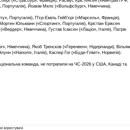
гсберг («Страсбур», Франція), Расмус Крістенсен («Айнтрахт» Ф,
, Португалія), Йоакім Мелє («Вольфсбург», Німеччина).
у», Португалія), П’єр-Еміль Гейб’єрг («Марсель», Франція),
Мортен Юльманн («Спортинг», Португалія), Крістіан Еріксен
«Вердер», Німеччина), Густав Ісаксен («Лаціо», Італія), Патрік
», Німеччина), Якоб Тренсков («Геренвен», Нідерланди), Вілья
унн («Наполі», Італія), Каспер Гог («Буде-Глімт», Норвегія).
національна команда, не потрапили на ЧС-2026 у США, Канаді та
і користувачі.