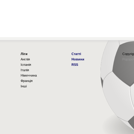
Ліги
Статті
Copyrig
Англія
Новини
Рорзро
Іспанія
RSS
Італія
Німеччина
Франція
Інші