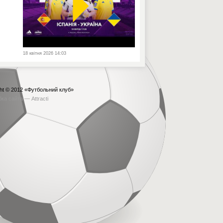
18 квітня 2026 14:03
ht © 2012
«Футбольний клуб»
бка сайта —
Attracti