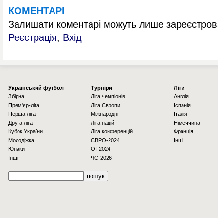
КОМЕНТАРІ
Залишати коментарі можуть лише зареєстрова
Реєстрація
,
Вхід
Українcький футбол
Турніри
Ліги
Збірна
Ліга чемпіонів
Англія
Прем'єр-ліга
Ліга Європи
Іспанія
Перша ліга
Міжнародні
Італія
Друга ліга
Ліга націй
Німеччина
Кубок України
Ліга конференцій
Франція
Молодіжка
ЄВРО-2024
Інші
Юнаки
OI-2024
Інші
ЧС-2026