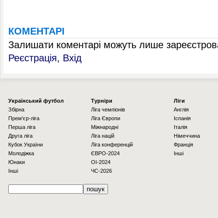
КОМЕНТАРІ
Залишати коментарі можуть лише зареєстрова
Реєстрація
,
Вхід
Українcький футбол
Турніри
Ліги
Збірна
Ліга чемпіонів
Англія
Прем'єр-ліга
Ліга Європи
Іспанія
Перша ліга
Міжнародні
Італія
Друга ліга
Ліга націй
Німеччина
Кубок України
Ліга конференцій
Франція
Молодіжка
ЄВРО-2024
Інші
Юнаки
OI-2024
Інші
ЧС-2026