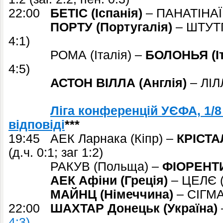
22:00
БЕТІС (Іспанія)
– ПАНАТІНАЇКО
ПОРТУ (Португалія)
– ШТУТГА
4:1)
РОМА (Італія) –
БОЛОНЬЯ (Іт
4:5)
АСТОН ВІЛЛА (Англія)
– ЛІЛЛ
Ліга конференцій УЄФА, 1/8
відповіді
***
19:45 АЕК Ларнака (Кіпр) –
КРІСТА
(д.ч. 0:1; заг 1:2)
РАКУВ (Польща) –
ФІОРЕНТИ
АЕК Афіни (Греція)
– ЦЕЛЄ (С
МАЙНЦ (Німеччина)
– СІГМА 
22:00
ШАХТАР Донецьк (Україна)
4:3)