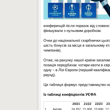
конференцій після поразок від словенсь
фінішували з нульовим доробком.
Очки до національної скарбнички цьог
шість бонусів за місце в загальному ет
чемпіонів).
Отже, на рахунку нашої країни загалом 
позиція передбачає чотири квоти в євро
одну – в Лізі Європи (перший кваліфікац
раунд).
Ця таблиця формує представництво на
Із таблиці коефіцієнтів УЄФА
20/21
21/22
22/23
23
1
Англія
24.357
21.000
23.000
17.