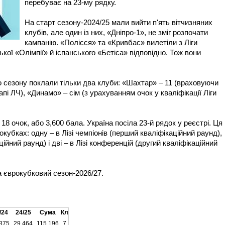
перебуває на 23-му рядку.
На старт сезону-2024/25 мали вийти п'ять вітчизняних
клубів, але один із них, «Дніпро-1», не зміг розпочати
кампанію. «Полісся» та «Кривбас» вилетіли з Ліги
кої «Олімпії» й іспанського «Бетіса» відповідно. Тож вони
о сезону поклали тільки два клуби: «Шахтар» – 11 (враховуючи
апі ЛЧ), «Динамо» – сім (з урахуванням очок у кваліфікації Ліги
18 очок, або 3,600 бала. Україна посіла 23-й рядок у реєстрі. Ця
кубках: одну – в Лізі чемпіонів (перший кваліфікаційний раунд),
ійний раунд) і дві – в Лізі конференцій (другий кваліфікаційний
 єврокубковий сезон-2026/27.
/24
24/25
Сума
Кл
375
29.464
115.196
7