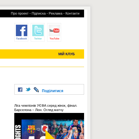
-
-
-
Про проект
Підписка
Реклама
Контакти
отий КЛУБ
УСІ ТРАНСФЕРИ
С-2019 (U-20)
ЧС-2022
МІЙ КЛУБ
Поділитися
Ліга чемпіонів УЄФА серед жінок, фінал.
Барселона – Ліон. Огляд матчу