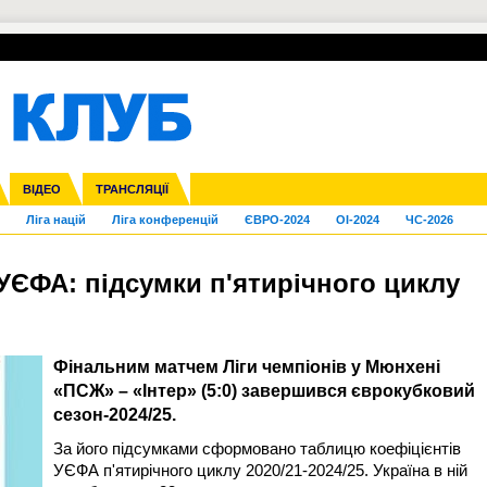
УПЛ-ПЕРЕХОДИ
СКРИЖАЛІ
ЄВРОКУБКИ
Зол
нфедерацій
га ліга
Франція
ВІДЕО
Кубок України
Інші
ЧЄ-2015 (U-21)
ТРАНСЛЯЦІЇ
Молодіжка
Копа Америка
Юнаки
ЧС-2018
Інші
ЄВРО-2020
Ч
Ліга націй
Ліга конференцій
ЄВРО-2024
OI-2024
ЧС-2026
УЄФА: підсумки п'ятирічного циклу
Фінальним матчем Ліги чемпіонів у Мюнхені
«ПСЖ» – «Інтер» (5:0) завершився єврокубковий
сезон-2024/25.
За його підсумками сформовано таблицю коефіцієнтів
УЄФА п'ятирічного циклу 2020/21-2024/25. Україна в ній