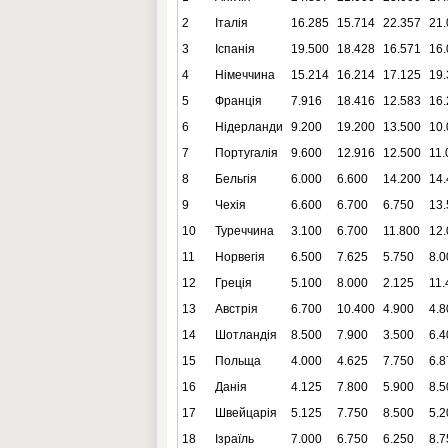
2
Італія
16.285
15.714
22.357
21.
3
Іспанія
19.500
18.428
16.571
16.
4
Німеччина
15.214
16.214
17.125
19.
5
Франція
7.916
18.416
12.583
16.
6
Нідерланди
9.200
19.200
13.500
10.
7
Португалія
9.600
12.916
12.500
11.
8
Бельгія
6.000
6.600
14.200
14.
9
Чехія
6.600
6.700
6.750
13.
10
Туреччина
3.100
6.700
11.800
12.
11
Норвегія
6.500
7.625
5.750
8.0
12
Греція
5.100
8.000
2.125
11.
13
Австрія
6.700
10.400
4.900
4.8
14
Шотландія
8.500
7.900
3.500
6.4
15
Польща
4.000
4.625
7.750
6.8
16
Данія
4.125
7.800
5.900
8.5
17
Швейцарія
5.125
7.750
8.500
5.2
18
Ізраїль
7.000
6.750
6.250
8.7