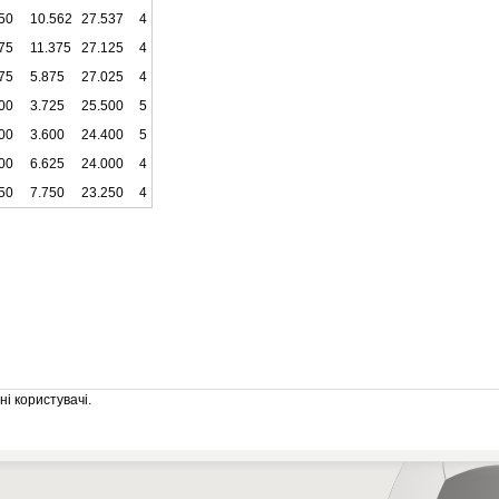
50
10.562
27.537
4
75
11.375
27.125
4
75
5.875
27.025
4
00
3.725
25.500
5
00
3.600
24.400
5
00
6.625
24.000
4
50
7.750
23.250
4
і користувачі.