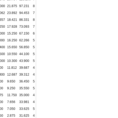
000
21.875
97.231
8
062
23.892
94.453
7
357
18.421
86.331
8
250
17.928
73.093
7
000
15.250
67.150
6
000
16.250
62.266
5
400
15.650
56.850
5
500
10.550
44.100
5
000
10.300
43.900
5
00
11.812
39.687
4
400
12.687
39.312
4
00
9.650
36.450
5
00
9.250
35.550
5
75
11.750
35.000
4
00
7.656
33.981
4
00
7.050
33.625
5
50
2.875
31.625
4