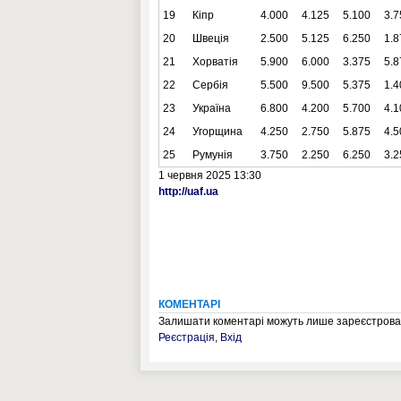
19
Кіпр
4.000
4.125
5.100
3.7
20
Швеція
2.500
5.125
6.250
1.8
21
Хорватія
5.900
6.000
3.375
5.8
22
Сербія
5.500
9.500
5.375
1.4
23
Україна
6.800
4.200
5.700
4.1
24
Угорщина
4.250
2.750
5.875
4.5
25
Румунія
3.750
2.250
6.250
3.2
1 червня 2025 13:30
http://uaf.ua
КОМЕНТАРІ
Залишати коментарі можуть лише зареєстрован
Реєстрація
,
Вхід