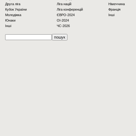
Друга ліга
Ліга націй
Німеччина
Кубок України
Ліга конференцій
Франція
Молодіжка
ЄВРО-2024
Інші
Юнаки
OI-2024
Інші
ЧС-2026