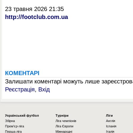
23 травня 2026 21:35
http://footclub.com.ua
КОМЕНТАРІ
Залишати коментарі можуть лише зареєстрова
Реєстрація
,
Вхід
Українcький футбол
Турніри
Ліги
Збірна
Ліга чемпіонів
Англія
Прем'єр-ліга
Ліга Європи
Іспанія
Перша ліга
Міжнародні
Італія