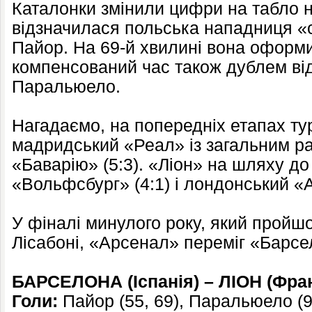
Каталонки змінили цифри на табло н
відзначилася польська нападниця «
Пайор. На 69-й хвилині вона оформи
компенсований час також дублем в
Паральюело.
Нагадаємо, на попередніх етапах ту
мадридський «Реал» із загальним ра
«Баварію» (5:3). «Ліон» на шляху д
«Вольфсбург» (4:1) і лондонський «А
У фіналі минулого року, який пройшо
Лісабоні, «Арсенал» переміг «Барсел
БАРСЕЛОНА (Іспанія) – ЛІОН (Франц
Голи:
Пайор (55, 69), Паральюело (9