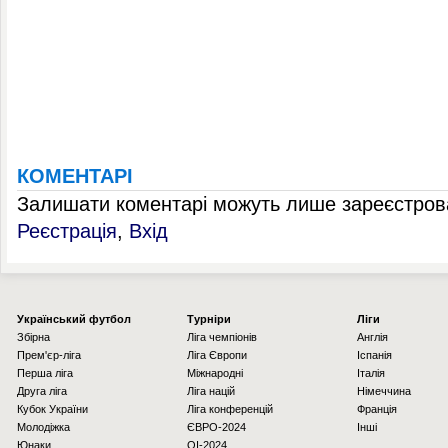
КОМЕНТАРІ
Залишати коментарі можуть лише зареєстрова
Реєстрація
,
Вхід
Українcький футбол
Турніри
Ліги
Збірна
Ліга чемпіонів
Англія
Прем'єр-ліга
Ліга Європи
Іспанія
Перша ліга
Міжнародні
Італія
Друга ліга
Ліга націй
Німеччина
Кубок України
Ліга конференцій
Франція
Молодіжка
ЄВРО-2024
Інші
Юнаки
OI-2024