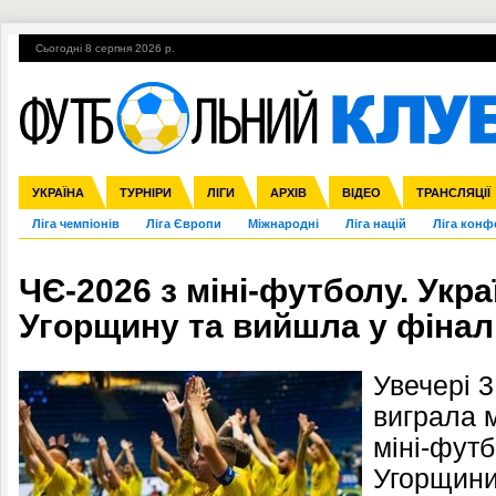
Сьогодні 8 серпня 2026 р.
Гарячі теми
УПЛ, 2-й тур
ВІЙНА
УПЛ-ПЕРЕХОДИ
УКРАЇНА
Збірна
Англія
ЧС-2014
Іспанія
Прем'єр-ліга
ЄВРО-2016
ТУРНІРИ
Італія
Росія
Перша ліга
ЛІГИ
Німеччина
Кубок конфедерацій
АРХІВ
Друга ліга
Франція
ВІДЕО
Кубок України
Інші
ЧЄ-2015 (U-21
ТРАНСЛЯЦІЇ
Ліга чемпіонів
Ліга Європи
Міжнародні
Ліга націй
Ліга конф
ЧЄ-2026 з міні-футболу. Укр
Угорщину та вийшла у фінал
Увечері 3
виграла 
міні-фут
Угорщини 