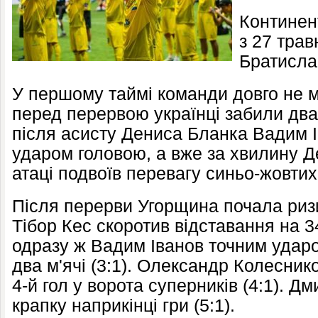
Континен
з 27 трав
Братисла
У першому таймі команди довго не м
перед перервою українці забили два 
після асисту Дениса Бланка Вадим І
ударом головою, а вже за хвилину Д
атаці подвоїв перевагу синьо-жовтих 
Після перерви Угорщина почала ризи
Тібор Кес скоротив відставання на 34
одразу ж Вадим Іванов точним ударо
два м'ячі (3:1). Олександр Колесник
4-й гол у ворота суперників (4:1). Д
крапку наприкінці гри (5:1).