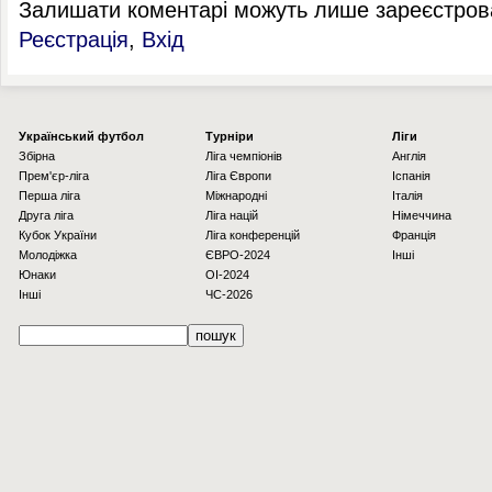
Залишати коментарі можуть лише зареєстрова
Реєстрація
,
Вхід
Українcький футбол
Турніри
Ліги
Збірна
Ліга чемпіонів
Англія
Прем'єр-ліга
Ліга Європи
Іспанія
Перша ліга
Міжнародні
Італія
Друга ліга
Ліга націй
Німеччина
Кубок України
Ліга конференцій
Франція
Молодіжка
ЄВРО-2024
Інші
Юнаки
OI-2024
Інші
ЧС-2026