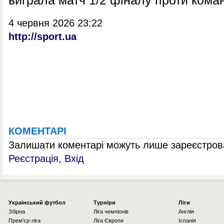
виграла матч 1/2 фіналу проти кома
4 червня 2026 23:22
http://sport.ua
КОМЕНТАРІ
Залишати коментарі можуть лише зареєстрова
Реєстрація
,
Вхід
Українcький футбол
Турніри
Ліги
Збірна
Ліга чемпіонів
Англія
Прем'єр-ліга
Ліга Європи
Іспанія