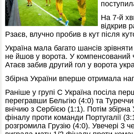
поступила
На 7-й х
відкрив р
Рзаєв, влучно пробив в кут після кут
Україна мала багато шансів зрівняти
не йшов у ворота. У компенсований ч
Атаєв забив другий гол у ворота укра
Збірна України вперше отримала наг
Раніше у групі C Україна посіла перш
перегравши Бельгію (4:0) та Туреччин
внічию з Сербією (1:1). Потім збірна
фіналу проти команди Португалії (3:1
розгромила Грузію (4:0). Увечері 3 ч