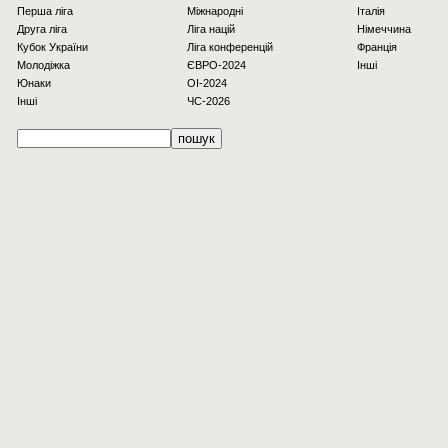
Перша ліга
Міжнародні
Італія
Друга ліга
Ліга націй
Німеччина
Кубок України
Ліга конференцій
Франція
Молодіжка
ЄВРО-2024
Інші
Юнаки
OI-2024
Інші
ЧС-2026