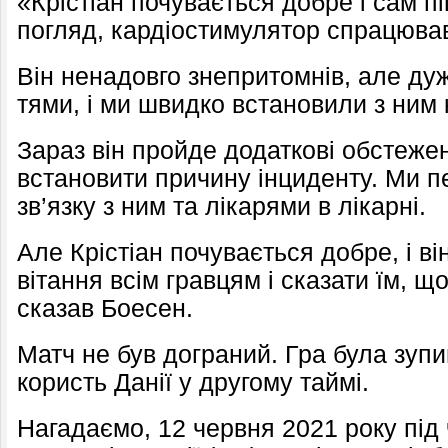
«Крістіан почувається добре і сам пі
погляд, кардіостимулятор спрацював 
Він ненадовго знепритомнів, але д
тями, і ми швидко встановили з ним 
Зараз він пройде додаткові обстежен
встановити причину інциденту. Ми п
зв’язку з ним та лікарями в лікарні.
Але Крістіан почувається добре, і в
вітання всім гравцям і сказати їм, що
сказав Боесен.
Матч не був дограний. Гра була зупи
користь Данії у другому таймі.
Нагадаємо, 12 червня 2021 року під