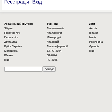
Реєстрація
,
Вхід
Українcький футбол
Турніри
Ліги
Збірна
Ліга чемпіонів
Англія
Прем'єр-ліга
Ліга Європи
Іспанія
Перша ліга
Міжнародні
Італія
Друга ліга
Ліга націй
Німеччина
Кубок України
Ліга конференцій
Франція
Молодіжка
ЄВРО-2024
Інші
Юнаки
OI-2024
Інші
ЧС-2026