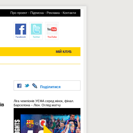
-
-
-
Про проект
Підписка
Реклама
Контакти
отий КЛУБ
УСІ ТРАНСФЕРИ
С-2019 (U-20)
ЧС-2022
МІЙ КЛУБ
Поділитися
Ліга чемпіонів УЄФА серед жінок, фінал.
ів
Барселона – Ліон. Огляд матчу