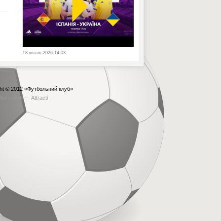
18 квітня 2026 14:03
ht © 2012
«Футбольний клуб»
бка сайта —
Attracti