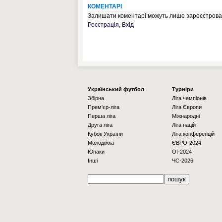
КОМЕНТАРІ
Залишати коментарі можуть лише зареєстрован
Реєстрація
,
Вхід
Українcький футбол
Турніри
Збірна
Ліга чемпіонів
Прем'єр-ліга
Ліга Європи
Перша ліга
Міжнародні
Друга ліга
Ліга націй
Кубок України
Ліга конференцій
Молодіжка
ЄВРО-2024
Юнаки
OI-2024
Інші
ЧС-2026