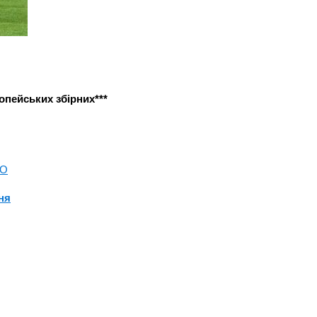
ейських збірних***
O
ня