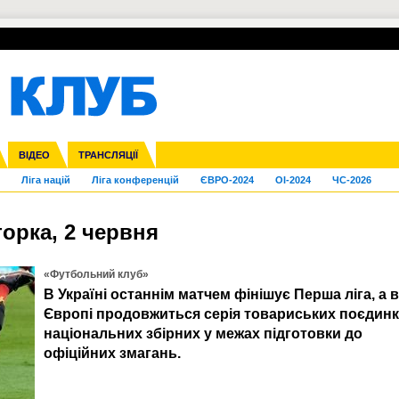
УПЛ-ПЕРЕХОДИ
СКРИЖАЛІ
ЄВРОКУБКИ
Зол
нфедерацій
га ліга
Франція
ВІДЕО
Кубок України
Інші
ЧЄ-2015 (U-21)
ТРАНСЛЯЦІЇ
Молодіжка
Копа Америка
Юнаки
ЧС-2018
Інші
ЄВРО-2020
Ч
Ліга націй
Ліга конференцій
ЄВРО-2024
OI-2024
ЧС-2026
торка, 2 червня
«Футбольний клуб»
В Україні останнім матчем фінішує Перша ліга, а в
Європі продовжиться серія товариських поєдинк
національних збірних у межах підготовки до
офіційних змагань.