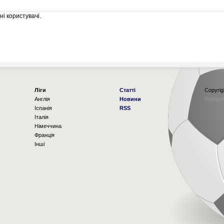
і користувачі.
Ліги
Статті
Copyrig
Англія
Новини
Рорзро
Іспанія
RSS
Італія
Німеччина
Франція
Інші