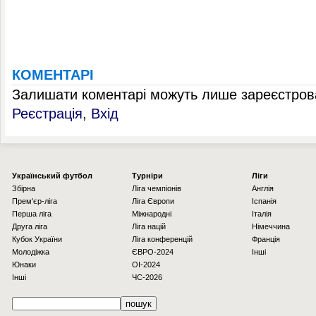
КОМЕНТАРІ
Залишати коментарі можуть лише зареєстрова
Реєстрація
,
Вхід
Українcький футбол
Турніри
Ліги
Збірна
Ліга чемпіонів
Англія
Прем'єр-ліга
Ліга Європи
Іспанія
Перша ліга
Міжнародні
Італія
Друга ліга
Ліга націй
Німеччина
Кубок України
Ліга конференцій
Франція
Молодіжка
ЄВРО-2024
Інші
Юнаки
OI-2024
Інші
ЧС-2026