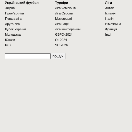
Українcький футбол
Турніри
Ліги
Збірна
Ліга чемпіонів
Англія
Прем'єр-ліга
Ліга Європи
Іспанія
Перша ліга
Міжнародні
Італія
Друга ліга
Ліга націй
Німеччина
Кубок України
Ліга конференцій
Франція
Молодіжка
ЄВРО-2024
Інші
Юнаки
OI-2024
Інші
ЧС-2026