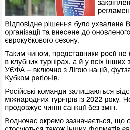
закріпле
регламент
Відповідне рішення було ухвалене 
організації та внесене до оновленог
єврокубкового сезону.
Таким чином, представники росії не
в клубних турнірах, а й у всіх інших
УЄФА – включно з Лігою націй, футз
Кубком регіонів.
Російські команди залишаються від
міжнародних турнірів із 2022 року. 
продовжує чинні санкції без змін.
Водночас окремо зазначається, що 
стосуються також інших форматів єв