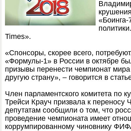
Владимир
крушения
«Боинга-
политики
Times».
«Спонсоры, скорее всего, потребуют
«Формулы-1» в России в октябре был
призывы перенести чемпионат мира 
другую страну», – говорится в статье
Член парламентского комитета по к
Трейси Крауч призвала к переносу Ч
депутатам сообщили о том, что росс
проведение чемпионата имеет отно
коррумпированному чиновнику ФИФА