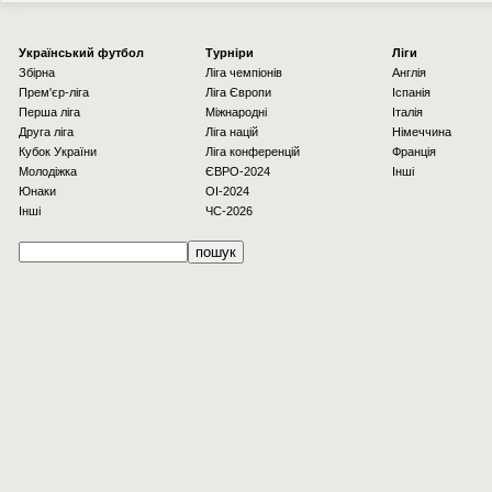
Українcький футбол
Турніри
Ліги
Збірна
Ліга чемпіонів
Англія
Прем'єр-ліга
Ліга Європи
Іспанія
Перша ліга
Міжнародні
Італія
Друга ліга
Ліга націй
Німеччина
Кубок України
Ліга конференцій
Франція
Молодіжка
ЄВРО-2024
Інші
Юнаки
OI-2024
Інші
ЧС-2026