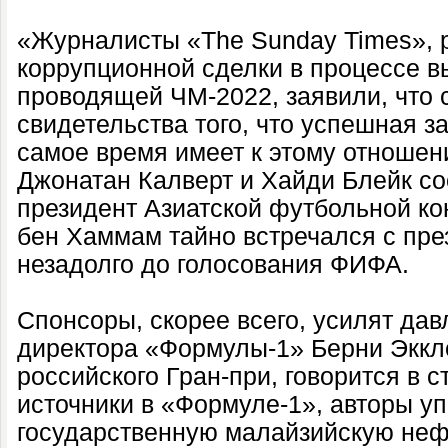
«Журналисты «The Sunday Times», 
коррупционной сделки в процессе в
проводящей ЧМ-2022, заявили, что
свидетельства того, что успешная з
самое время имеет к этому отношен
Джонатан Калверт и Хайди Блейк со
президент Азиатской футбольной 
бен Хаммам тайно встречался с пр
незадолго до голосования ФИФА.
Спонсоры, скорее всего, усилят дав
директора «Формулы-1» Берни Эккл
российского Гран-при, говорится в с
источники в «Формуле-1», авторы у
государственную малайзийскую н