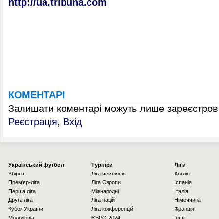
http://ua.tribuna.com
КОМЕНТАРІ
Залишати коментарі можуть лише зареєстрова
Реєстрація
,
Вхід
Українcький футбол
Турніри
Ліги
Збірна
Ліга чемпіонів
Англія
Прем'єр-ліга
Ліга Європи
Іспанія
Перша ліга
Міжнародні
Італія
Друга ліга
Ліга націй
Німеччина
Кубок України
Ліга конференцій
Франція
Молодіжка
ЄВРО-2024
Інші