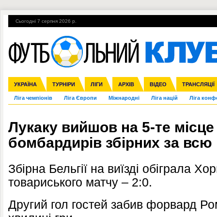
Сьогодні 7 серпня 2026 р.
Гарячі теми
УПЛ, 1-й тур
ВІЙНА
УПЛ-ПЕРЕХОДИ
УКРАЇНА
Збірна
Англія
ЧС-2014
Іспанія
Прем'єр-ліга
ЄВРО-2016
ТУРНІРИ
Італія
Росія
Перша ліга
ЛІГИ
Німеччина
Кубок конфедерацій
АРХІВ
Друга ліга
Франція
ВІДЕО
Кубок України
Інші
ЧЄ-2015 (U-21
ТРАНСЛЯЦІЇ
Ліга чемпіонів
Ліга Європи
Міжнародні
Ліга націй
Ліга конф
Лукаку вийшов на 5-те місце
бомбардирів збірних за всю 
Збірна Бельгії на виїзді обіграла Хо
товариського матчу – 2:0.
Другий гол гостей забив форвард Ро